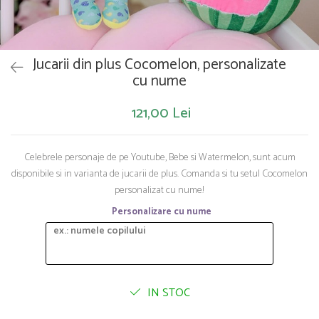
Saltelute de activitati
Masinute
Tablite educative
Papusi si accesorii
Trenulete si masinute
Trotinete
Unelte si bancuri de lucru
Jucarii din plus Cocomelon, personalizate
cu nume
121,00 Lei
Celebrele personaje de pe Youtube, Bebe si Watermelon, sunt acum
disponibile si in varianta de jucarii de plus. Comanda si tu setul Cocomelon
personalizat cu nume!
Personalizare cu nume
IN STOC