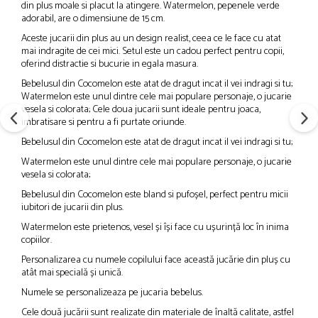
din plus moale si placut la atingere. Watermelon, pepenele verde
adorabil, are o dimensiune de 15 cm.
Aceste jucarii din plus au un design realist, ceea ce le face cu atat
mai indragite de cei mici. Setul este un cadou perfect pentru copii,
oferind distractie si bucurie in egala masura.
Bebelusul din Cocomelon este atat de dragut incat il vei indragi si tu;
Watermelon este unul dintre cele mai populare personaje, o jucarie
vesela si colorata; Cele doua jucarii sunt ideale pentru joaca,
imbratisare si pentru a fi purtate oriunde.
Bebelusul din Cocomelon este atat de dragut incat il vei indragi si tu;
Watermelon este unul dintre cele mai populare personaje, o jucarie
vesela si colorata;
Bebelusul din Cocomelon este bland si pufoșel, perfect pentru micii
iubitori de jucarii din plus.
Watermelon este prietenos, vesel și își face cu ușurință loc în inima
copiilor.
Personalizarea cu numele copilului face această jucărie din pluș cu
atât mai specială și unică.
Numele se personalizeaza pe jucaria bebelus.
Cele două jucării sunt realizate din materiale de înaltă calitate, astfel