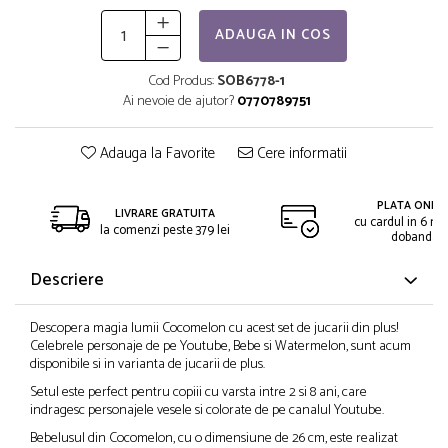
ADAUGA IN COS
Cod Produs:
SOB6778-1
Ai nevoie de ajutor?
0770789751
Adauga la Favorite
Cere informatii
PLATA ONLIN
LIVRARE GRATUITA
cu cardul in 6 rat
la comenzi peste 379 lei
dobanda
Descriere
Descopera magia lumii Cocomelon cu acest set de jucarii din plus!
Celebrele personaje de pe Youtube, Bebe si Watermelon, sunt acum
disponibile si in varianta de jucarii de plus.
Setul este perfect pentru copiii cu varsta intre 2 si 8 ani, care
indragesc personajele vesele si colorate de pe canalul Youtube.
Bebelusul din Cocomelon, cu o dimensiune de 26 cm, este realizat