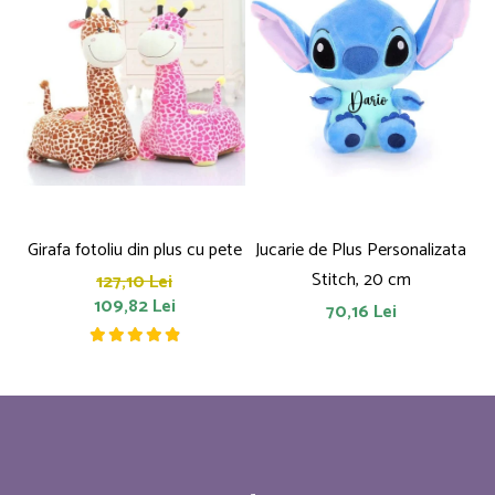
Girafa fotoliu din plus cu pete
Jucarie de Plus Personalizata
P
Stitch, 20 cm
127,10 Lei
109,82 Lei
70,16 Lei