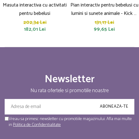
Masuta interactiva cu activitati
Pian interactiv pentru bebelusi cu
pentru bebelusi
lumini si sunete animale - Kick &
Play 0+
202,34 Lei
131,17 Lei
182,01 Lei
99,65 Lei
Newsletter
Nu rata ofertele si promotiile noastre
Vreau sa primesc newsletter cu promotiile magazinului. Afla mai multe
in
Politica de Confidentialitate