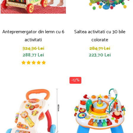
Antepremergator din lemn cu 6
Saltea activitati cu 30 bile
activitati
colorate
324,36 Lei
284,71 Lei
288,77 Lei
223,70 Lei
-12%