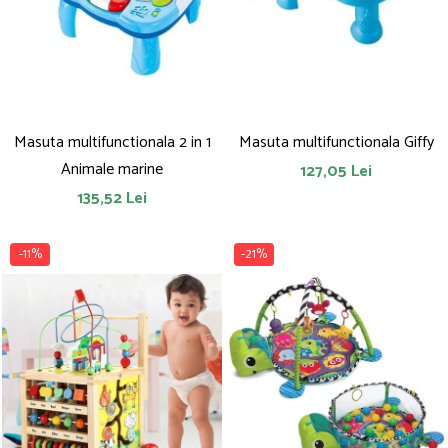
Saltelute de activitati
Masinute
Tablite educative
Papusi si accesorii
Trenulete si masinute
Trotinete
Unelte si bancuri de lucru
Masuta multifunctionala 2 in 1
Masuta multifunctionala Giffy
Animale marine
127,05 Lei
135,52 Lei
-11%
-21%