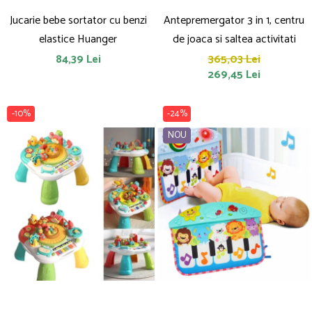
Jucarie bebe sortator cu benzi
Antepremergator 3 in 1, centru
elastice Huanger
de joaca si saltea activitati
84,39 Lei
365,03 Lei
269,45 Lei
-10%
-24%
NOU