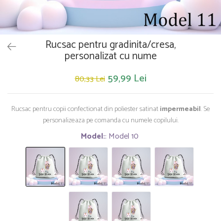
Saltelute de activitati
Masinute
Tablite educative
Papusi si accesorii
Trenulete si masinute
Trotinete
Unelte si bancuri de lucru
Rucsac pentru gradinita/cresa,
personalizat cu nume
59,99 Lei
80,33 Lei
Rucsac pentru copii confectionat din poliester satinat
impermeabil
. Se
personalizeaza pe comanda cu numele copilului.
Model:
: Model 10