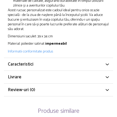
materiale de calitate, asigurând durabilitate în timpul utilizării
zilnice și a aventurilor copilului tău.
Acest rucsac personalizat este cadoul ideal pentru orice ocazie
specială - de la ziua de naștere până la începutul școlii. Va aduce
bucurie și entuziasm în viața copilului tău, oferindu-i un spațiu
personal în care să-și poarte lucrurile preferate alături de personajul
său adorat.
Dimensiuni saculet: 39 x 34 cm
Material: poliester satinat
impermeabil
Informatii conformitate produs
Caracteristici
Livrare
Review-uri
(0)
Produse similare