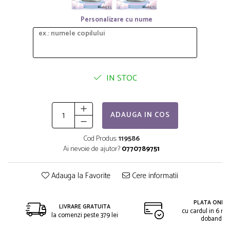
Personalizare cu nume
IN STOC
ADAUGA IN COS
Cod Produs:
119586
Ai nevoie de ajutor?
0770789751
Adauga la Favorite
Cere informatii
PLATA ONLIN
LIVRARE GRATUITA
cu cardul in 6 rat
la comenzi peste 379 lei
dobanda