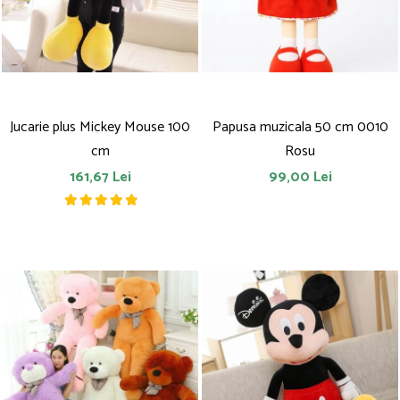
Saltelute de activitati
Masinute
Tablite educative
Papusi si accesorii
Trenulete si masinute
Trotinete
Unelte si bancuri de lucru
Jucarie plus Mickey Mouse 100
Papusa muzicala 50 cm 0010
cm
Rosu
161,67 Lei
99,00 Lei