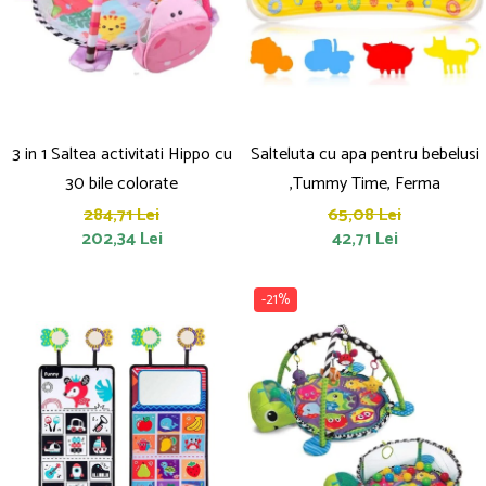
Saltelute de activitati
Masinute
Tablite educative
Papusi si accesorii
Trenulete si masinute
Trotinete
Unelte si bancuri de lucru
3 in 1 Saltea activitati Hippo cu
Salteluta cu apa pentru bebelusi
30 bile colorate
,Tummy Time, Ferma
284,71 Lei
65,08 Lei
202,34 Lei
42,71 Lei
-21%