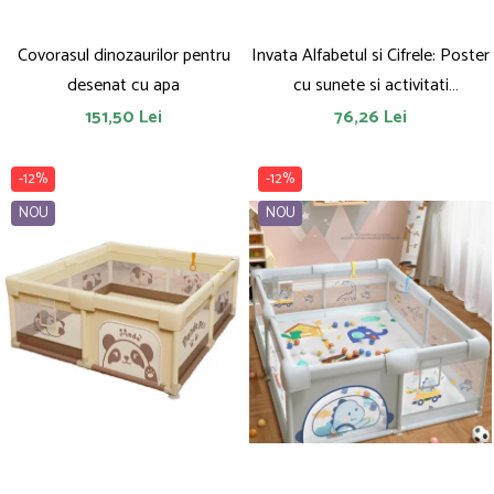
Covorasul dinozaurilor pentru
Invata Alfabetul si Cifrele: Poster
desenat cu apa
cu sunete si activitati
educationale
151,50 Lei
76,26 Lei
-12%
-12%
NOU
NOU