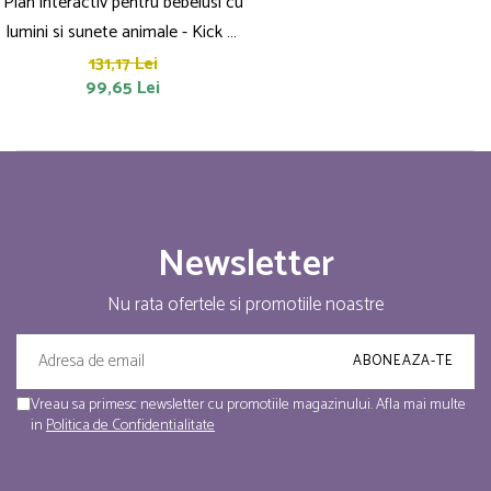
Pian interactiv pentru bebelusi cu
lumini si sunete animale - Kick &
Play 0+
131,17 Lei
99,65 Lei
Newsletter
Nu rata ofertele si promotiile noastre
Vreau sa primesc newsletter cu promotiile magazinului. Afla mai multe
in
Politica de Confidentialitate