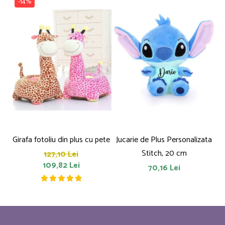
-14%
Girafa fotoliu din plus cu pete
Jucarie de Plus Personalizata
P
Stitch, 20 cm
127,10 Lei
109,82 Lei
70,16 Lei