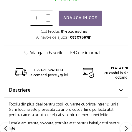
ADAUGA IN COS
Cod Produs:
51-rozdeschis
Ai nevoie de ajutor?
0770789751
Adauga la Favorite
Cere informatii
PLATA ONLIN
LIVRARE GRATUITA
cu cardul in 6 rat
la comenzi peste 379 lei
dobanda
Descriere
Fotoliu din plus ideal pentru copiii cu varste cuprinse intre 12 luni si
6 ani. Jucaria este prevazuta cu aripi si coada, fiind perfecta atat
pentru camera unui baietel, cat si pentru camera unei fetite.
Jucarie amuzanta, colorata, potrivita atat pentru baieti, cat si pentru
fete