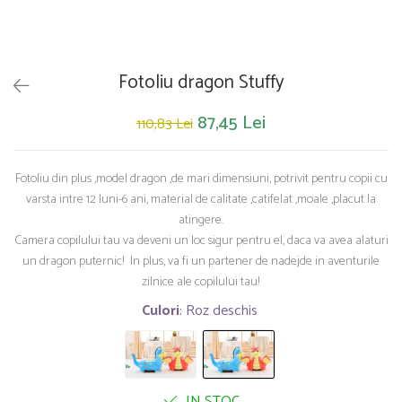
Saltelute de activitati
Masinute
Tablite educative
Papusi si accesorii
Trenulete si masinute
Trotinete
Unelte si bancuri de lucru
Fotoliu dragon Stuffy
87,45 Lei
110,83 Lei
Fotoliu din plus ,model dragon ,de mari dimensiuni, potrivit pentru copii cu
varsta intre 12 luni-6 ani, material de calitate ,catifelat ,moale ,placut la
atingere.
Camera copilului tau va deveni un loc sigur pentru el, daca va avea alaturi
un dragon puternic! In plus, va fi un partener de nadejde in aventurile
zilnice ale copilului tau!
Culori
: Roz deschis
IN STOC