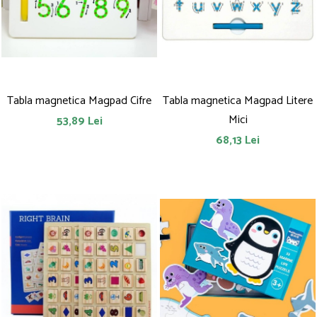
Saltelute de activitati
Masinute
Tablite educative
Papusi si accesorii
Trenulete si masinute
Trotinete
Unelte si bancuri de lucru
Tabla magnetica Magpad Cifre
Tabla magnetica Magpad Litere
Mici
53,89 Lei
68,13 Lei