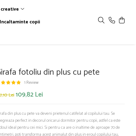
 creative
Incaltaminte copii
irafa fotoliu din plus cu pete
1 Review
109,82 Lei
7,10 Lei
rafa din plus cu pete va deveni prietenul catifelat al copilului tau. Se
tegreaza perfect in decorul oricarui dormitor pentru copii, astfel ca este
doul ideal pentru cei mici. Si pentru ca are o inaltime de aproape 70 de
ntimetri, poti transforma acest animalut din plus in eroul copilului tau,