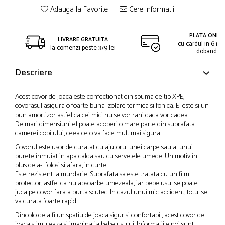
Adauga la Favorite
Cere informatii
PLATA ONLIN
LIVRARE GRATUITA
cu cardul in 6 rat
la comenzi peste 379 lei
dobanda
Descriere
Acest covor de joaca este confectionat din spuma de tip XPE,
covorasul asigura o foarte buna izolare termica si fonica. El este si un
bun amortizor astfel ca cei mici nu se vor rani daca vor cadea.
De mari dimensiuni el poate acoperi o mare parte din suprafata
camerei copilului, ceea ce o va face mult mai sigura.
Covorul este usor de curatat cu ajutorul unei carpe sau al unui
burete inmuiat in apa calda sau cu servetele umede. Un motiv in
plus de a-l folosi si afara, in curte.
Este rezistent la murdarie. Suprafata sa este tratata cu un film
protector, astfel ca nu absoarbe umezeala, iar bebelusul se poate
juca pe covor fara a purta scutec. In cazul unui mic accident, totul se
va curata foarte rapid.
Dincolo de a fi un spatiu de joaca sigur si confortabil, acest covor de
joaca stimuleaza si imaginatia bebelusului. Informatiile noi sunt