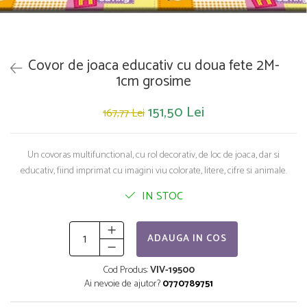
Saltelute de activitati
Masinute
Tablite educative
Papusi si accesorii
Trenulete si masinute
Trotinete
Unelte si bancuri de lucru
Covor de joaca educativ cu doua fete 2M-
1cm grosime
151,50 Lei
167,77 Lei
Un covoras multifunctional, cu rol decorativ, de loc de joaca, dar si
educativ, fiind imprimat cu imagini viu colorate, litere, cifre si animale.
IN STOC
ADAUGA IN COS
Cod Produs:
VIV-19500
Ai nevoie de ajutor?
0770789751