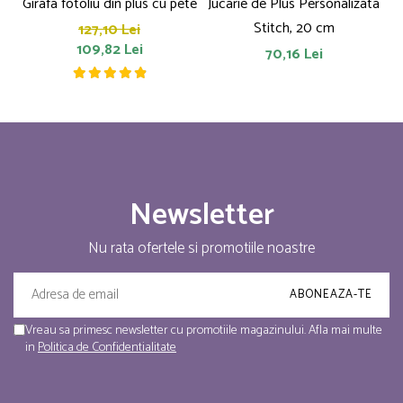
Girafa fotoliu din plus cu pete
Jucarie de Plus Personalizata
P
Stitch, 20 cm
127,10 Lei
109,82 Lei
70,16 Lei
Newsletter
Nu rata ofertele si promotiile noastre
Vreau sa primesc newsletter cu promotiile magazinului. Afla mai multe
in
Politica de Confidentialitate