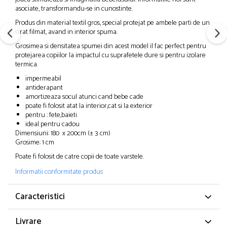
asociate, transformandu-se in cunostinte.
Produs din material textil gros, special protejat pe ambele parti de un
strat filmat, avand in interior spuma.
Grosimea si densitatea spumei din acest model il fac perfect pentru
protejarea copiilor la impactul cu suprafetele dure si pentru izolare
termica.
impermeabil
antiderapant
amortizeaza socul atunci cand bebe cade
poate fi folosit atat la interior,cat si la exterior
pentru : fete,baieti
ideal pentru cadou
Dimensiuni: 180 x 200cm (± 3 cm)
Grosime: 1 cm
Poate fi folosit de catre copii de toate varstele.
Informatii conformitate produs
Caracteristici
Livrare