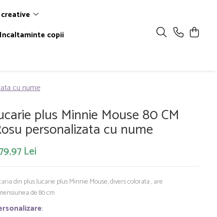
 creative
Incaltaminte copii
zata cu nume
ucarie plus Minnie Mouse 80 CM
osu personalizata cu nume
79,97 Lei
caria din plus Jucarie plus Minnie Mouse, divers colorata , are
mensiunea de 80 cm
ersonalizare
: