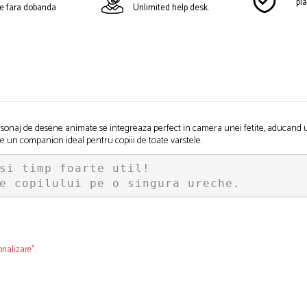
pla
ate fara dobanda
Unlimited help desk.
rsonaj de desene animate se integreaza perfect in camera unei fetite, aducand u
te un companion ideal pentru copiii de toate varstele.
si timp foarte util!

e copilului pe o singura ureche.
onalizare”.