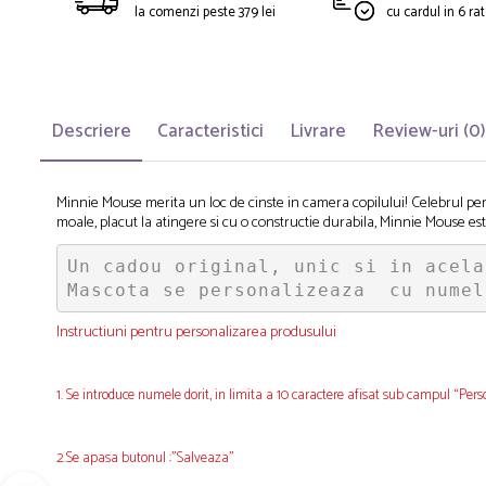
la comenzi peste 379 lei
cu cardul in 6 r
Descriere
Caracteristici
Livrare
Review-uri
(0)
Minnie Mouse merita un loc de cinste in camera copilului! Celebrul pe
moale, placut la atingere si cu o constructie durabila, Minnie Mouse es
Un cadou original, unic si in acela
Mascota se personalizeaza  cu numel
Instructiuni pentru personalizarea produsului
1. Se introduce numele dorit, in limita a 10 caractere afisat sub campul “Pers
2.Se apasa butonul :"Salveaza"