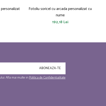
 personalizat
Fotoliu soricel cu arcada personalizat cu
Fot
nume
192,18 Lei
lui. Afla mai multe in
Politica de Confidentialitate