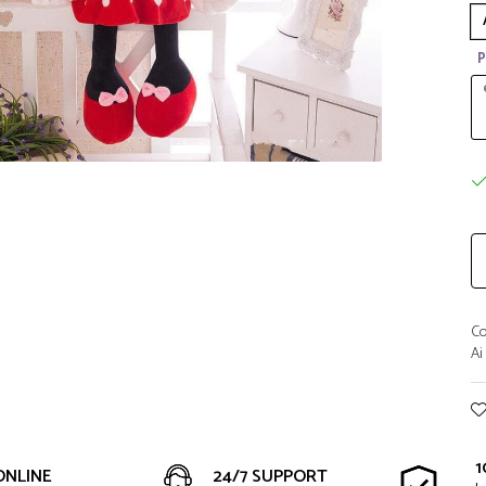
P
Co
Ai
1
ONLINE
24/7 SUPPORT