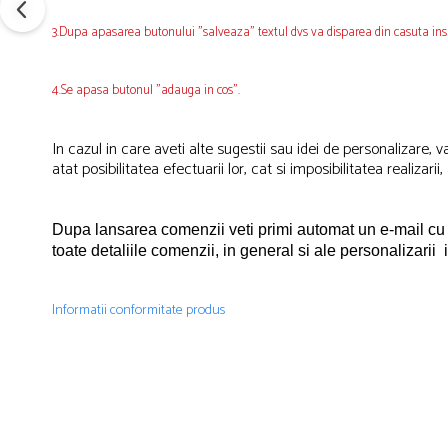
3.Dupa apasarea butonului "salveaza" textul dvs va disparea din casuta ins
4.Se apasa butonul "adauga in cos".
In cazul in care aveti alte sugestii sau idei de personalizare
atat posibilitatea efectuarii lor, cat si imposibilitatea realizarii
Dupa lansarea comenzii veti primi automat un e-mail cu
toate detaliile comenzii, in general si ale personalizarii 
Informatii conformitate produs