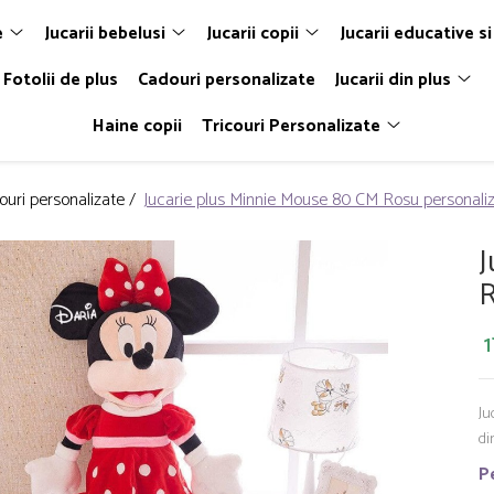
e
Jucarii bebelusi
Jucarii copii
Jucarii educative si
Fotolii de plus
Cadouri personalizate
Jucarii din plus
Haine copii
Tricouri Personalizate
ouri personalizate /
Jucarie plus Minnie Mouse 80 CM Rosu personali
J
R
1
Ju
di
P