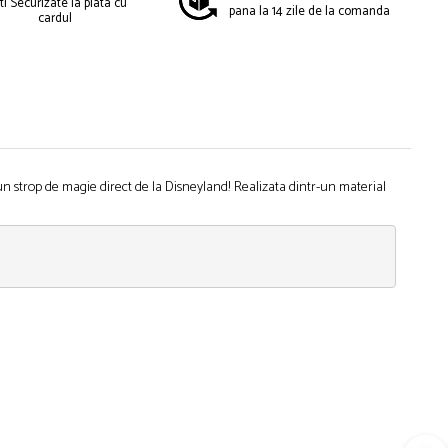
ti Securizate la plata cu
pana la 14 zile de la comanda
cardul
n strop de magie direct de la Disneyland! Realizata dintr-un material