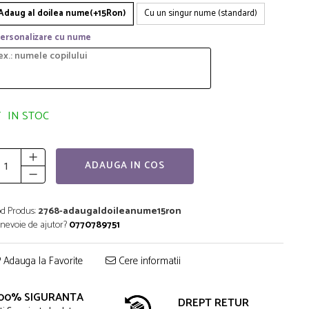
Adaug al doilea nume(+15Ron)
Cu un singur nume (standard)
ersonalizare cu nume
IN STOC
ADAUGA IN COS
d Produs:
2768-adaugaldoileanume15ron
 nevoie de ajutor?
0770789751
Adauga la Favorite
Cere informatii
00% SIGURANTA
DREPT RETUR