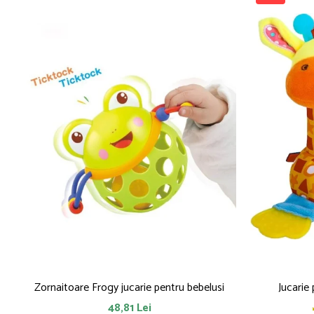
Saltelute de activitati
Masinute
Tablite educative
Papusi si accesorii
Trenulete si masinute
Trotinete
Unelte si bancuri de lucru
Zornaitoare Frogy jucarie pentru bebelusi
Jucarie
48,81 Lei