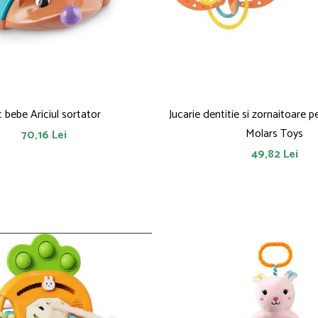
c bebe Ariciul sortator
Jucarie dentitie si zornaitoare p
Molars Toys
70,16 Lei
49,82 Lei