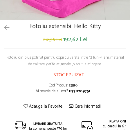
Saltelute de activitati
Masinute
Tablite educative
Papusi si accesorii
Trenulete si masinute
Trotinete
Unelte si bancuri de lucru
Fotoliu extensibil Hello Kitty
192,62 Lei
212,96 Lei
Fotoliu din plus potrivit pentru copii cu varsta intre 12 luni-4 ani, material
de calitate ,catifelat ,moale ,placut la atingere.
STOC EPUIZAT
Cod Produs:
2396
Ai nevoie de ajutor?
0770789751
Adauga la Favorite
Cere informatii
PLATA ONLIN
LIVRARE GRATUITA
cu cardul in 6 rat
la comenzi peste 379 lei