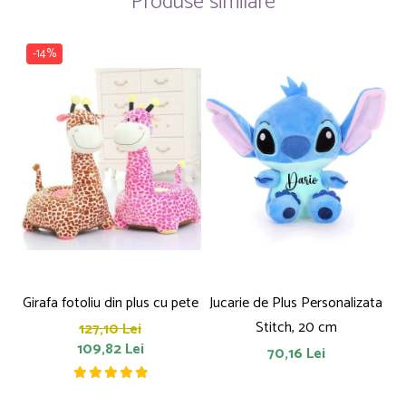
Produse similare
-14%
Girafa fotoliu din plus cu pete
Jucarie de Plus Personalizata
P
Stitch, 20 cm
127,10 Lei
109,82 Lei
70,16 Lei