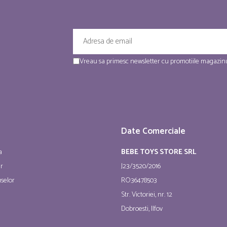
Vreau sa primesc newsletter cu promotiile magazinu
Date Comerciale
a
BEBE TOYS STORE SRL
ur
J23/3520/2016
selor
RO36478503
Str. Victoriei, nr. 12
Dobroesti, Ilfov