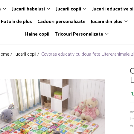
e
Jucarii bebelusi
Jucarii copii
Jucarii educative si
Fotolii de plus
Cadouri personalizate
Jucarii din plus
Haine copii
Tricouri Personalizate
Home /
Jucarii copii /
Covoras educativ cu doua fete Litere/animale 
C
L
1
Am
li
Ac