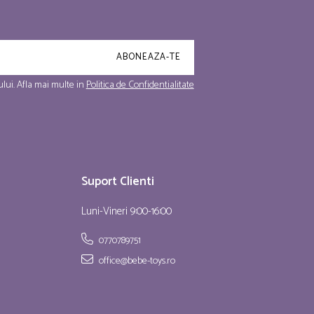
lui. Afla mai multe in
Politica de Confidentialitate
Suport Clienti
Luni-Vineri 9:00-16:00
0770789751
office@bebe-toys.ro