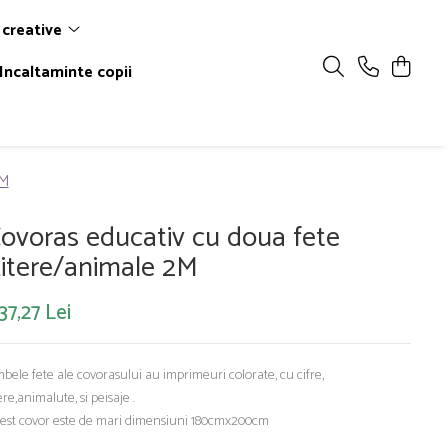
 creative
Incaltaminte copii
2M
ovoras educativ cu doua fete
itere/animale 2M
37,27 Lei
bele fete ale covorasului au imprimeuri colorate, cu cifre,
tere,animalute, si peisaje .
est covor este de mari dimensiuni 180cmx200cm