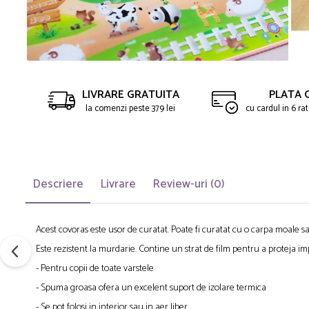
LIVRARE GRATUITA
PLATA 
la comenzi peste 379 lei
cu cardul in 6 r
Descriere
Livrare
Review-uri
(0)
Acest covoras este usor de curatat. Poate fi curatat cu o carpa moale
Este rezistent la murdarie. Contine un strat de film pentru a proteja i
- Pentru copii de toate varstele
- Spuma groasa ofera un excelent suport de izolare termica
- Se pot folosi in interior sau in aer liber