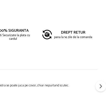
00% SIGURANTA
DREPT RETUR
ti Securizate la plata cu
pana la 14 zile de la comanda
cardul
astra se poate juca pe covor, chiar nepurtand scutec.