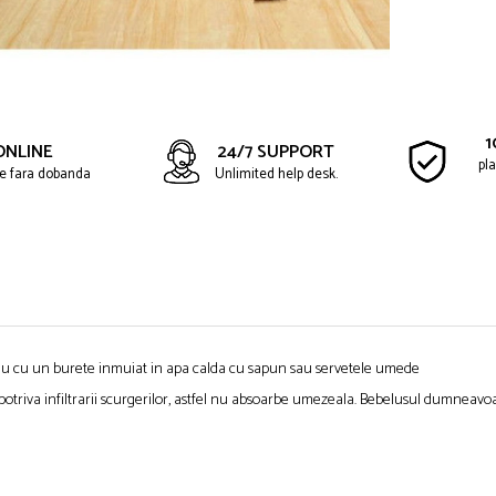
1
ONLINE
24/7 SUPPORT
pla
ate fara dobanda
Unlimited help desk.
 sau cu un burete inmuiat in apa calda cu sapun sau servetele umede
mpotriva infiltrarii scurgerilor, astfel nu absoarbe umezeala. Bebelusul dumneavo