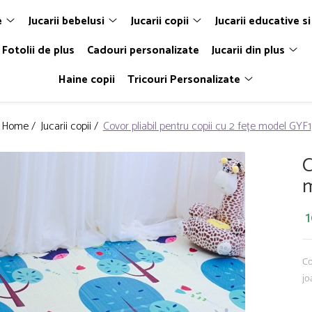
e
Jucarii bebelusi
Jucarii copii
Jucarii educative si
Fotolii de plus
Cadouri personalizate
Jucarii din plus
Haine copii
Tricouri Personalizate
Home /
Jucarii copii /
Covor pliabil pentru copii cu 2 fețe model GYF1
C
m
1
Co
jo