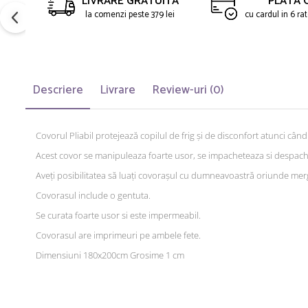
LIVRARE GRATUITA
PLATA 
la comenzi peste 379 lei
cu cardul in 6 r
Descriere
Livrare
Review-uri
(0)
Covorul Pliabil protejează copilul de frig și de disconfort atunci cân
Acest covor se manipuleaza foarte usor, se impacheteaza si despach
Aveți posibilitatea să luați covorașul cu dumneavoastră oriunde merg
Covorasul include o gentuta.
Se curata foarte usor si este impermeabil.
Covorasul are imprimeuri pe ambele fete.
Dimensiuni 180x200cm Grosime 1 cm