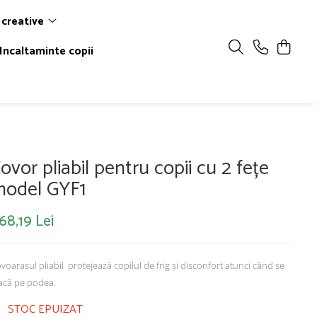
 creative
Incaltaminte copii
ovor pliabil pentru copii cu 2 fețe
odel GYF1
68,19 Lei
voarasul pliabil protejează copilul de frig și disconfort atunci când se
acă pe podea.
STOC EPUIZAT