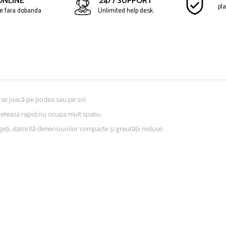
ONLINE
24/7 SUPPORT
pla
ate fara dobanda
Unlimited help desk.
d se joacă pe podea sau pe sol.
eteaza rapid,nu ocupa mult spatiu.
eți, datorită dimensiunilor compacte și greutății reduse.