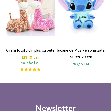
Girafa fotoliu din plus cu pete
Jucarie de Plus Personalizata
P
Stitch, 20 cm
127,10 Lei
109,82 Lei
70,16 Lei
Newsletter