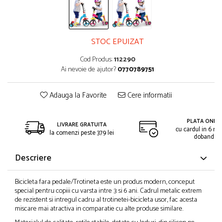
STOC EPUIZAT
Cod Produs:
112290
Ai nevoie de ajutor?
0770789751
Adauga la Favorite
Cere informatii
PLATA ONLIN
LIVRARE GRATUITA
cu cardul in 6 rat
la comenzi peste 379 lei
dobanda
Descriere
Bicicleta fara pedale/Trotineta este un produs modern, conceput
special pentru copiii cu varsta intre 3 si 6 ani. Cadrul metalic extrem
de rezistent si intregul cadru al trotinetei-bicicleta usor, fac acesta
miscare mai atractiva in comparatie cu alte produse similare.