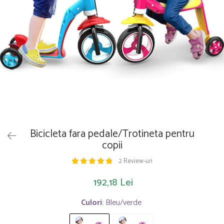
Saltelute de activitati
Masinute
Tablite educative
Papusi si accesorii
Trenulete si masinute
Trotinete
Unelte si bancuri de lucru
Bicicleta fara pedale/Trotineta pentru
copii
2 Review-uri
192,18 Lei
Culori
: Bleu/verde