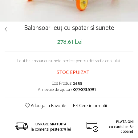
Saltelute de activitati
Masinute
Tablite educative
Papusi si accesorii
Trenulete si masinute
Trotinete
Unelte si bancuri de lucru
Balansoar leuţ cu spatar si sunete
278,61 Lei
Leut balansoar cu sunete perfect pentru distractia copilului.
STOC EPUIZAT
Cod Produs:
2453
Ai nevoie de ajutor?
0770789751
Adauga la Favorite
Cere informatii
PLATA ONLIN
LIVRARE GRATUITA
cu cardul in 6 rat
la comenzi peste 379 lei
dobanda