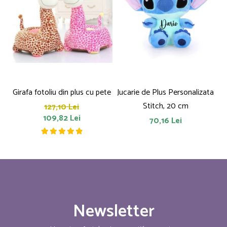
Girafa fotoliu din plus cu pete
Jucarie de Plus Personalizata
P
Stitch, 20 cm
127,10 Lei
109,82 Lei
70,16 Lei
Newsletter