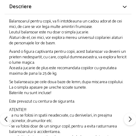
Descriere
Balansoarul pentru copii, va fi intotdeauna un cadou adorat de cei
mici, de care se vor lega multe amintiri frumoase.
Leutul balansoar este nu doar o simpla jucarie.
Alaturi de el, cei mici, vor explora mereu universul copilariei alaturi
de personajele lor de basm.
Avand o figura captivanta pentru copii, acest balansoar va deveni un
prieten nedespartit, cu care, copilul dumneavoastra, va explora fericit
o lume magica.
Aceasta jucarie de plus este recomandata copiilor cu greutatea
maxima de pana la 25 de kg.
Se balanseaza pe cele doua baze de lemn, dupa miscarea copilului.
La o simpla apasare pe ureche scoate sunete.
Bateriile nu sunt incluse!
Este prevazut cu centura de siguranta.
ATENTIE!!!
- a nu se folosi in spatii neadecvate, cu denivelari, in preajma
piscinelor, drumurilor etc.
- se va folosi doar de un singur copil, pentru a evita rasturnarea
balansoarului si accidentarea;