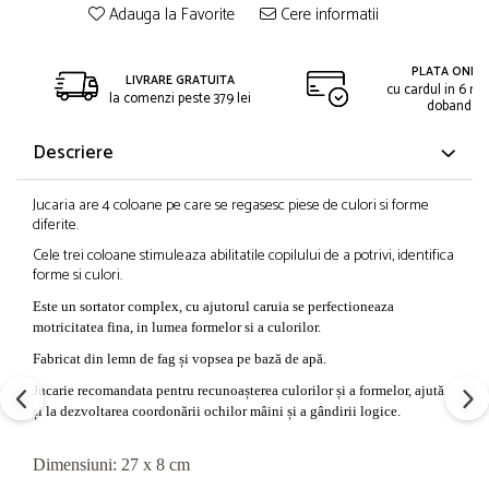
Adauga la Favorite
Cere informatii
PLATA ONLIN
LIVRARE GRATUITA
cu cardul in 6 rat
la comenzi peste 379 lei
dobanda
Descriere
Jucaria are 4 coloane pe care se regasesc piese de culori si forme
diferite.
Cele trei coloane stimuleaza abilitatile copilului de a potrivi, identifica
forme si culori.
Este un sortator complex, cu ajutorul caruia se perfectioneaza
motricitatea fina, in lumea formelor si a culorilor.
Fabricat din lemn de fag și vopsea pe bază de apă.
Jucarie recomandata pentru recunoașterea culorilor și a formelor, ajută
și la dezvoltarea coordonării ochilor mâini și a gândirii logice.
Dimensiuni: 27 x 8 cm