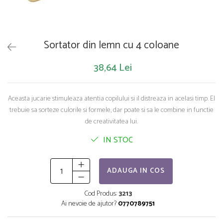
Saltelute de activitati
Masinute
Tablite educative
Papusi si accesorii
Trenulete si masinute
Trotinete
Unelte si bancuri de lucru
Sortator din lemn cu 4 coloane
38,64 Lei
Aceasta jucarie stimuleaza atentia copilului si il distreaza in acelasi timp. El
trebuie sa sorteze culorile si formele, dar poate si sa le combine in functie
de creativitatea lui.
IN STOC
ADAUGA IN COS
Cod Produs:
3213
Ai nevoie de ajutor?
0770789751