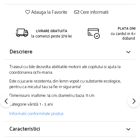
Adauga la Favorite
Cere informatii
PLATA ONLIN
LIVRARE GRATUITA
cu cardul in 6 rat
la comenzi peste 379 lei
dobanda
Descriere
Traseul cu bile dezvolta abilitatile motorii ale copilului si ajuta la
coordonarea ochi-mana.
Este o jucarie rezistenta, din lemn vopsit cu substante ecologice,
pentru ca micutul tau sa fie in siguranta!
Dimensiuni: inaltime: 14 cm, diametru baza: 11 cm
Categorie vârstă: 1 - 3 ani
Informatii conformitate produs
Caracteristici