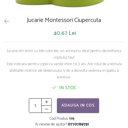
Saltelute de activitati
Masinute
Tablite educative
Papusi si accesorii
Trenulete si masinute
Trotinete
Unelte si bancuri de lucru
Jucarie Montessori Ciupercuta
40,67 Lei
Jucarie din lemn cu bile colorate, un accesoriu ideal pentru dezvoltarea
copilului tau!
Este indicata pentru copiii cu varste intre 1 si 3 ani. Are rolul de a stimula
abilitatile motrice ale bebelusului si de a dezvolta vederea in spatiu a
acestuia.
IN STOC
ADAUGA IN COS
Cod Produs:
116
Ai nevoie de ajutor?
0770789751