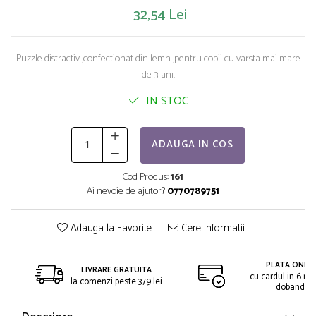
Saltelute de activitati
Masinute
Tablite educative
32,54 Lei
Papusi si accesorii
Trenulete si masinute
Trotinete
Unelte si bancuri de lucru
Puzzle distractiv ,confectionat din lemn ,pentru copii cu varsta mai mare
de 3 ani.
IN STOC
ADAUGA IN COS
Cod Produs:
161
Ai nevoie de ajutor?
0770789751
Adauga la Favorite
Cere informatii
PLATA ONLIN
LIVRARE GRATUITA
cu cardul in 6 rat
la comenzi peste 379 lei
dobanda