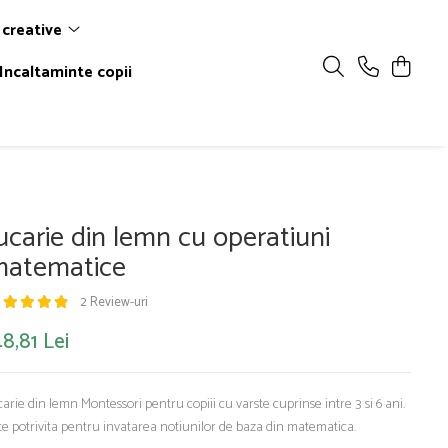
 creative
Incaltaminte copii
ucarie din lemn cu operatiuni
atematice
2 Review-uri
8,81 Lei
carie din lemn Montessori pentru copiii cu varste cuprinse intre 3 si 6 ani.
te potrivita pentru invatarea notiunilor de baza din matematica.