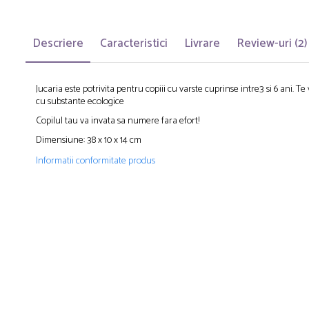
Descriere
Caracteristici
Livrare
Review-uri
(2)
Jucaria este potrivita pentru copiii cu varste cuprinse intre3 si 6 ani. 
cu substante ecologice
Copilul tau va invata sa numere fara efort!
Dimensiune: 38 x 10 x 14 cm
Informatii conformitate produs