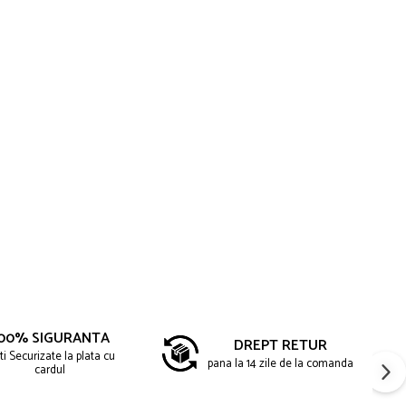
00% SIGURANTA
DREPT RETUR
ti Securizate la plata cu
pana la 14 zile de la comanda
cardul