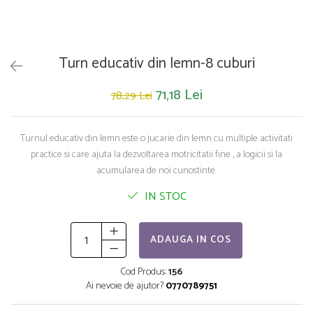
Saltelute de activitati
Masinute
Tablite educative
Papusi si accesorii
Trenulete si masinute
Trotinete
Unelte si bancuri de lucru
Turn educativ din lemn-8 cuburi
71,18 Lei
78,29 Lei
Turnul educativ din lemn este o jucarie din lemn cu multiple activitati
practice si care ajuta la dezvoltarea motricitatii fine , a logicii si la
acumularea de noi cunostinte.
IN STOC
ADAUGA IN COS
Cod Produs:
156
Ai nevoie de ajutor?
0770789751