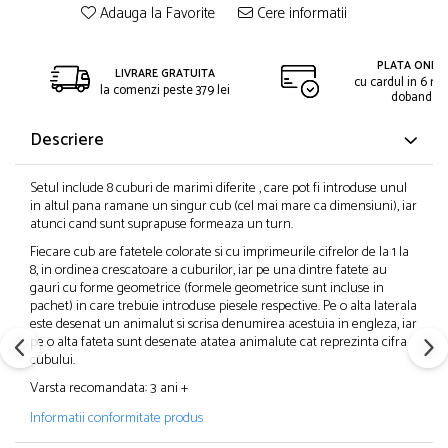
Adauga la Favorite
Cere informatii
PLATA ONLIN
LIVRARE GRATUITA
cu cardul in 6 rat
la comenzi peste 379 lei
dobanda
Descriere
Setul include 8 cuburi de marimi diferite , care pot fi introduse unul
in altul pana ramane un singur cub (cel mai mare ca dimensiuni), iar
atunci cand sunt suprapuse formeaza un turn.
Fiecare cub are fatetele colorate si cu imprimeurile cifrelor de la 1 la
8, in ordinea crescatoare a cuburilor, iar pe una dintre fatete au
gauri cu forme geometrice (formele geometrice sunt incluse in
pachet) in care trebuie introduse piesele respective. Pe o alta laterala
este desenat un animalut si scrisa denumirea acestuia in engleza, iar
pe o alta fateta sunt desenate atatea animalute cat reprezinta cifra
cubului.
Varsta recomandata: 3 ani +
Informatii conformitate produs