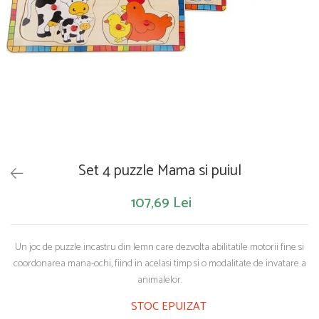
Saltelute de activitati
Masinute
Tablite educative
Papusi si accesorii
Trenulete si masinute
Trotinete
Unelte si bancuri de lucru
Set 4 puzzle Mama si puiul
107,69 Lei
Un joc de puzzle incastru din lemn care dezvolta abilitatile motorii fine si
coordonarea mana-ochi, fiind in acelasi timp si o modalitate de invatare a
animalelor.
STOC EPUIZAT