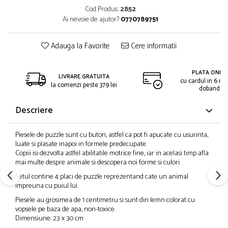
Cod Produs:
2852
Ai nevoie de ajutor?
0770789751
Adauga la Favorite
Cere informatii
PLATA ONLIN
LIVRARE GRATUITA
cu cardul in 6 rat
la comenzi peste 379 lei
dobanda
Descriere
Piesele de puzzle sunt cu buton, astfel ca pot fi apucate cu usurinta,
luate si plasate inapoi in formele predecupate.
Copiii isi dezvolta astfel abilitatile motrice fine, iar in acelasi timp afla
mai multe despre animale si descopera noi forme si culori.
Setul contine 4 placi de puzzle reprezentand cate un animal
impreuna cu puiul lui.
Piesele au grosimea de 1 centimetru si sunt din lemn colorat cu
vopsele pe baza de apa, non-toxice.
Dimensiune: 23 x 30 cm