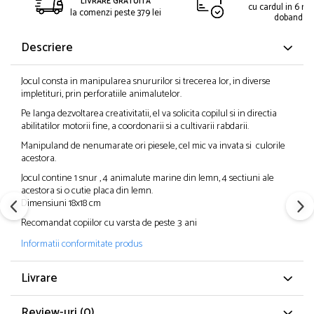
LIVRARE GRATUITA
cu cardul in 6 rat
la comenzi peste 379 lei
dobanda
Descriere
Jocul consta in manipularea snururilor si trecerea lor, in diverse
impletituri, prin perforatiile animalutelor.
Pe langa dezvoltarea creativitatii, el va solicita copilul si in directia
abilitatilor motorii fine, a coordonarii si a cultivarii rabdarii.
Manipuland de nenumarate ori piesele, cel mic va invata si culorile
acestora.
Jocul contine 1 snur , 4 animalute marine din lemn, 4 sectiuni ale
acestora si o cutie placa din lemn.
Dimensiuni 18x18 cm
Recomandat copiilor cu varsta de peste 3 ani
Informatii conformitate produs
Livrare
Review-uri
(0)