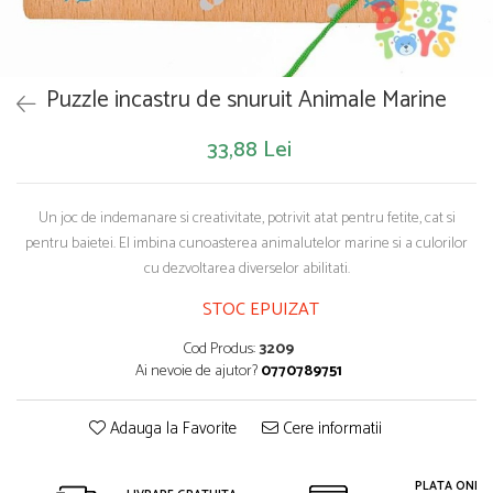
Saltelute de activitati
Masinute
Tablite educative
Papusi si accesorii
Trenulete si masinute
Trotinete
Unelte si bancuri de lucru
Puzzle incastru de snuruit Animale Marine
33,88 Lei
Un joc de indemanare si creativitate, potrivit atat pentru fetite, cat si
pentru baietei. El imbina cunoasterea animalutelor marine si a culorilor
cu dezvoltarea diverselor abilitati.
STOC EPUIZAT
Cod Produs:
3209
Ai nevoie de ajutor?
0770789751
Adauga la Favorite
Cere informatii
PLATA ONLIN