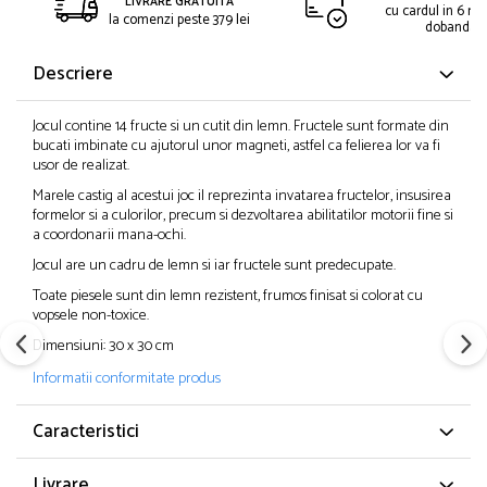
LIVRARE GRATUITA
cu cardul in 6 rat
la comenzi peste 379 lei
dobanda
Descriere
Jocul contine 14 fructe si un cutit din lemn. Fructele sunt formate din
bucati imbinate cu ajutorul unor magneti, astfel ca felierea lor va fi
usor de realizat.
Marele castig al acestui joc il reprezinta invatarea fructelor, insusirea
formelor si a culorilor, precum si dezvoltarea abilitatilor motorii fine si
a coordonarii mana-ochi.
Jocul are un cadru de lemn si iar fructele sunt predecupate.
Toate piesele sunt din lemn rezistent, frumos finisat si colorat cu
vopsele non-toxice.
Dimensiuni: 30 x 30 cm
Informatii conformitate produs
Caracteristici
Livrare