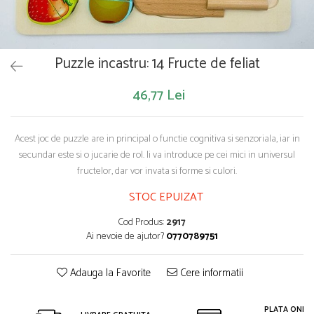
Saltelute de activitati
Masinute
Tablite educative
Papusi si accesorii
Trenulete si masinute
Trotinete
Unelte si bancuri de lucru
Puzzle incastru: 14 Fructe de feliat
46,77 Lei
Acest joc de puzzle are in principal o functie cognitiva si senzoriala, iar in
secundar este si o jucarie de rol. Ii va introduce pe cei mici in universul
fructelor, dar vor invata si forme si culori.
STOC EPUIZAT
Cod Produs:
2917
Ai nevoie de ajutor?
0770789751
Adauga la Favorite
Cere informatii
PLATA ONLIN