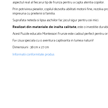
aspectul real al fiecarui tip de frunza pentru a capta atentia copiilor.
Prin potrivirea pieselor, copilul dezvolta abilitati motorii fine, rezolva
impreuna cu prietenii si familia.
Suprafata neteda si lipsa aschiilor fac jocul sigur pentru cei mici.
Realizat din materiale de inalta calitate
, este o investitie durab
Acest Puzzle educativ Montessori Frunze este cadoul perfect pentru oric
Fa-i ziua speciala cu o aventura captivanta in lumea naturii!
Dimensiuni : 38 cm x 27 cm
Informatii conformitate produs