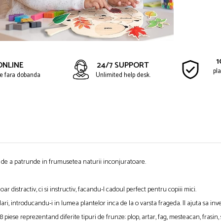
1
ONLINE
24/7 SUPPORT
pla
ate fara dobanda
Unlimited help desk.
a de a patrunde in frumusetea naturii inconjuratoare.
 distractiv, ci si instructiv, facandu-l cadoul perfect pentru copiii mici.
i, introducandu-i in lumea plantelor inca de la o varsta frageda. Il ajuta sa inve
 piese reprezentand diferite tipuri de frunze: plop, artar, fag, mesteacan, frasin, 