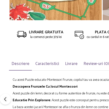
LIVRARE GRATUITA
PLATA 
la comenzi peste 379 lei
cu cardul in 6 r
Descriere
Caracteristici
Livrare
Review-uri
(0)
Cu acest Puzzle educativ Montessori Frunze, copilul tau va avea ocazi
Descopera Frunzele Cu Jocul Montessori
Acest puzzle din lemn, decorat cu forme autentice de frunze, nu este doar
Educatie Prin Explorare:
Acest puzzle este conceput pentru prescolar
La baza acestei jucarii Montessori se afla o frunza din lemn ce contine 8