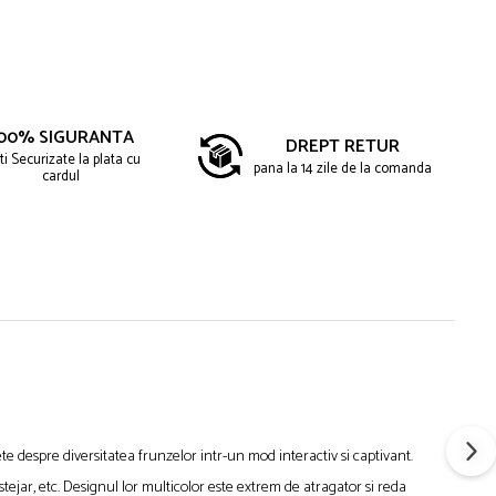
00% SIGURANTA
DREPT RETUR
ti Securizate la plata cu
pana la 14 zile de la comanda
cardul
te despre diversitatea frunzelor intr-un mod interactiv si captivant.
stejar, etc. Designul lor multicolor este extrem de atragator si reda