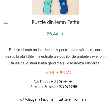
Saltelute de activitati
Masinute
Tablite educative
Papusi si accesorii
Trenulete si masinute
Trotinete
Unelte si bancuri de lucru
Puzzle din lemn Fetita
26,44 Lei
Puzzle-ul este un joc distractiv pentru toate vârstele, care
dezvoltă abilităţile intelectuale ale copiilor de ambele sexe, prin
faptul că le stimulează gândirea şi le testează răbdarea.
STOC EPUIZAT
Cod Produs:
wd 2051-1-1-1-1
Ai nevoie de ajutor?
0770789751
Adauga la Favorite
Cere informatii