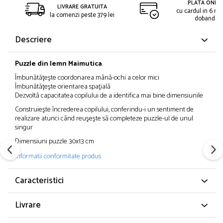
PLATA ONLIN
LIVRARE GRATUITA
cu cardul in 6 rat
la comenzi peste 379 lei
dobanda
Descriere
Puzzle din lemn Maimutica
Îmbunătăţeşte coordonarea mână-ochi a celor mici
Îmbunătăţeşte orientarea spaţială
Dezvoltă capacitatea copilului de a identifica mai bine dimensiunile
Construieşte încrederea copilului, conferindu-i un sentiment de
realizare atunci când reuşeşte să completeze puzzle-ul de unul
singur
Dimensiuni puzzle 30x13 cm
Informatii conformitate produs
Caracteristici
Livrare