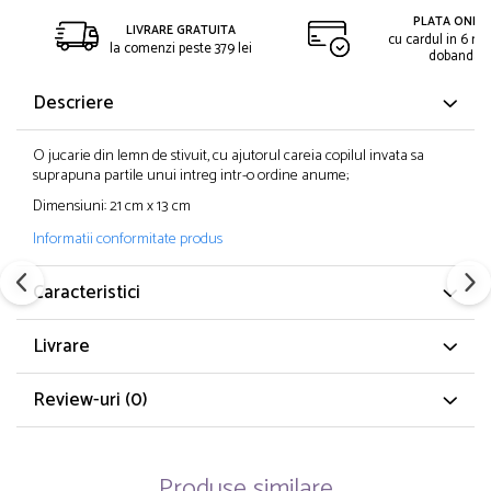
PLATA ONLIN
LIVRARE GRATUITA
cu cardul in 6 rat
la comenzi peste 379 lei
dobanda
Descriere
O jucarie din lemn de stivuit, cu ajutorul careia copilul invata sa
suprapuna partile unui intreg intr-o ordine anume;
Dimensiuni: 21 cm x 13 cm
Informatii conformitate produs
Caracteristici
Livrare
Review-uri
(0)
Produse similare