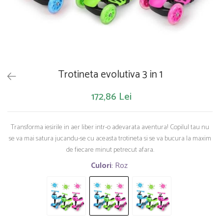
Saltelute de activitati
Masinute
Tablite educative
Papusi si accesorii
Trenulete si masinute
Trotinete
Unelte si bancuri de lucru
Trotineta evolutiva 3 in 1
172,86 Lei
Transforma iesirile in aer liber intr-o adevarata aventura! Copilul tau nu
se va mai satura jucandu-se cu aceasta trotineta si se va bucura la maxim
de fiecare minut petrecut afara.
Culori
: Roz