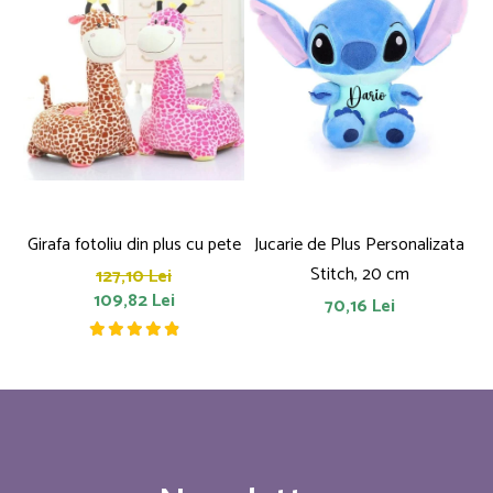
Girafa fotoliu din plus cu pete
Jucarie de Plus Personalizata
P
Stitch, 20 cm
127,10 Lei
109,82 Lei
70,16 Lei