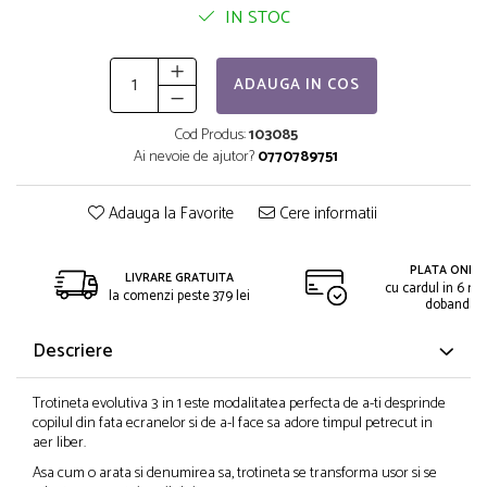
IN STOC
ADAUGA IN COS
Cod Produs:
103085
Ai nevoie de ajutor?
0770789751
Adauga la Favorite
Cere informatii
PLATA ONLIN
LIVRARE GRATUITA
cu cardul in 6 rat
la comenzi peste 379 lei
dobanda
Descriere
Trotineta evolutiva 3 in 1 este modalitatea perfecta de a-ti desprinde
copilul din fata ecranelor si de a-l face sa adore timpul petrecut in
aer liber.
Asa cum o arata si denumirea sa, trotineta se transforma usor si se