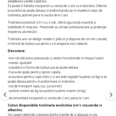
adapteaza varstei copilului.
Ea poate fi folosita incepand cu varsta de 2 ani ca si bicicleta. Ulterior
scaunelul se poate detasa, transformandu-se in modelul clasic de
trotineta, potrivit pana la varsta de 6-7 ani.
Trotineta evolutivă 3 în 1 cu 3 roti, oferă siguranță maximă și
stabilitate în mișcare. Manerele au striații antialunecare și protecție
împotriva alunecării.
Trotineta are un design modern, plăcut și dispune de un mic cosuleț
in formă de buburuza pentru a transporta mici obiecte.
Descriere:
-trei roti siliconice prevazute cu leduri functionale in timpul rularii
-maner ajustabil
-cosuletul in forma de buburuza se poate detasa
-frana de spate pentru oprire rapida
-scaunelul pentru copii intre 2-3 ani este reglabil (sustine 20 kg) si se
poate detasa pentru transformare in trotineta
-cos de transport (apa, suc, jucarii etc)
-sustine maxim 40 kg (scaunelul sustine maxim 20 kg)
Recomandata incepand cu varsta de 2 ani, pana la 7 ani
Culori disponibile trotineta evolutiva 3 in 1: roz,verde si
albastru.
Va rugam selectati culoarea dorita inainte de a adauga in cos.