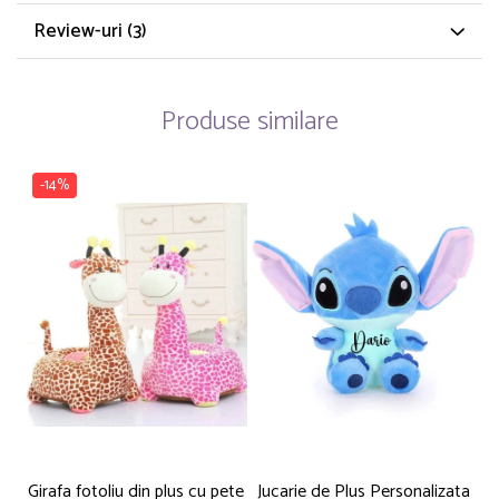
Review-uri
(3)
Produse similare
-14%
Girafa fotoliu din plus cu pete
Jucarie de Plus Personalizata
P