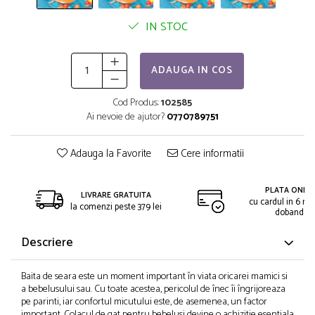
IN STOC
ADAUGA IN COS
Cod Produs:
102585
Ai nevoie de ajutor?
0770789751
Adauga la Favorite
Cere informatii
PLATA ONLIN
LIVRARE GRATUITA
cu cardul in 6 rat
la comenzi peste 379 lei
dobanda
Descriere
Baita de seara este un moment important în viata oricarei mamici si
a bebelusului sau. Cu toate acestea, pericolul de înec îi îngrijoreaza
pe parinti, iar confortul micutului este, de asemenea, un factor
important. Colacul de gat pentru bebelusi devine o achizitie esentiala