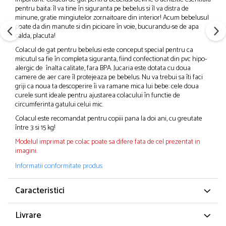
pentru baita: îl va tine în siguranta pe bebelus si îl va distra de
minune, gratie mingiutelor zornaitoare din interior! Acum bebelusul
poate da din manute si din picioare în voie, bucurandu-se de apa
calda, placuta!
Colacul de gat pentru bebelusi este conceput special pentru ca
micutul sa fie în completa siguranta, fiind confectionat din pvc hipo-
alergic de înalta calitate, fara BPA. Jucaria este dotata cu doua
camere de aer care îl protejeaza pe bebelus. Nu va trebui sa îti faci
griji ca noua ta descoperire îi va ramane mica lui bebe: cele doua
curele sunt ideale pentru ajustarea colacului în functie de
circumferinta gatului celui mic.
Colacul este recomandat pentru copiii pana la doi ani, cu greutate
între 3 si 15 kg!
Modelul imprimat pe colac poate sa difere fata de cel prezentat in
imagini.
Informatii conformitate produs
Caracteristici
Livrare