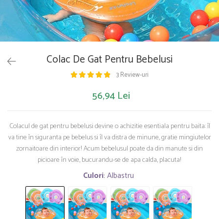
Saltelute de activitati
Masinute
Tablite educative
Papusi si accesorii
Trenulete si masinute
Trotinete
Unelte si bancuri de lucru
Colac De Gat Pentru Bebelusi
3 Review-uri
56,94 Lei
Colacul de gat pentru bebelusi devine o achizitie esentiala pentru baita: îl
va tine în siguranta pe bebelus si îl va distra de minune, gratie mingiutelor
zornaitoare din interior! Acum bebelusul poate da din manute si din
picioare în voie, bucurandu-se de apa calda, placuta!
Culori
: Albastru