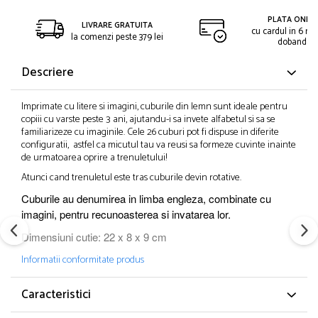
PLATA ONLIN
LIVRARE GRATUITA
cu cardul in 6 rat
la comenzi peste 379 lei
dobanda
Descriere
Imprimate cu litere si imagini, cuburile din lemn sunt ideale pentru
copiii cu varste peste 3 ani, ajutandu-i sa invete alfabetul si sa se
familiarizeze cu imaginile. Cele 26 cuburi pot fi dispuse in diferite
configuratii, astfel ca micutul tau va reusi sa formeze cuvinte inainte
de urmatoarea oprire a trenuletului!
Atunci cand trenuletul este tras cuburile devin rotative.
Cuburile au denumirea in limba engleza, combinate cu
imagini, pentru recunoasterea si invatarea lor.
Dimensiuni cutie: 22 x 8 x 9 cm
Informatii conformitate produs
Caracteristici