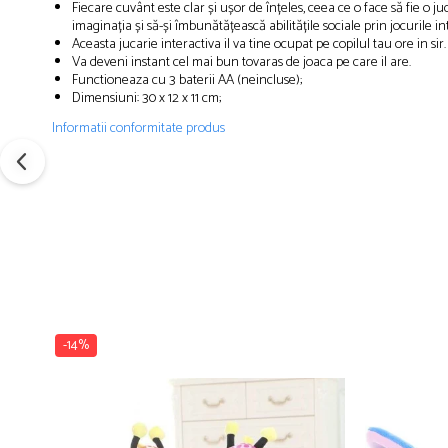
Fiecare cuvânt este clar și ușor de înțeles, ceea ce o face să fie o j
imaginația și să-și îmbunătățească abilitățile sociale prin jocurile in
Aceasta jucarie interactiva il va tine ocupat pe copilul tau ore in sir
Va deveni instant cel mai bun tovaras de joaca pe care il are.
Functioneaza cu 3 baterii AA (neincluse);
Dimensiuni: 30 x 12 x 11 cm;
Informatii conformitate produs
-14%