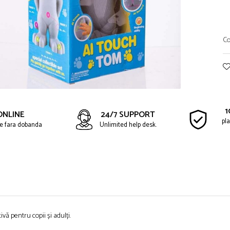
Co
1
ONLINE
24/7 SUPPORT
pla
ate fara dobanda
Unlimited help desk.
vă pentru copii și adulți.