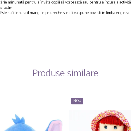
ucărie minunată pentru a învăța copiii să vorbească sau pentru a încuraja activităț
teractiv.
. Este suficient sa il mangaie pe ureche si ea ii va spune povesti in limba engleza.
Produse similare
NOU