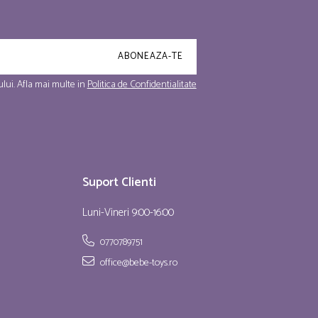
lui. Afla mai multe in
Politica de Confidentialitate
Suport Clienti
Luni-Vineri 9:00-16:00
0770789751
office@bebe-toys.ro