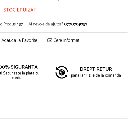
STOC EPUIZAT
d Produs:
137
Ai nevoie de ajutor?
0770789751
Adauga la Favorite
Cere informatii
00% SIGURANTA
DREPT RETUR
ti Securizate la plata cu
pana la 14 zile de la comanda
cardul