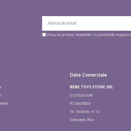
Vreau sa primesc newsletter cu promotiile magazinu
Date Comerciale
a
BEBE TOYS STORE SRL
ur
J23/3520/2016
selor
RO36478503
Str. Victoriei, nr. 12
Dobroesti, Ilfov