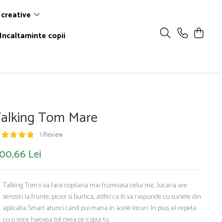
 creative
Incaltaminte copii
alking Tom Mare
1 Review
100,66 Lei
Talking Tom ii va face copilaria mai frumoasa celui mic. Jucaria are
senzori la frunte, picior si burtica, astfel ca iti va raspunde cu sunete din
aplicatia Smart atunci cand pui mana in acele locuri. In plus, el repeta
cu o voce haioasa tot ceea ce ii spui tu.