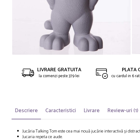
Saltelute de activitati
Masinute
Tablite educative
Papusi si accesorii
Trenulete si masinute
Trotinete
Unelte si bancuri de lucru
LIVRARE GRATUITA
PLATA 
la comenzi peste 379 lei
cu cardul in 6 r
Descriere
Caracteristici
Livrare
Review-uri
(1)
Jucăria Talking Tom este cea mai nouă jucărie interactivă și distracti
Jucaria repeta ce aude.