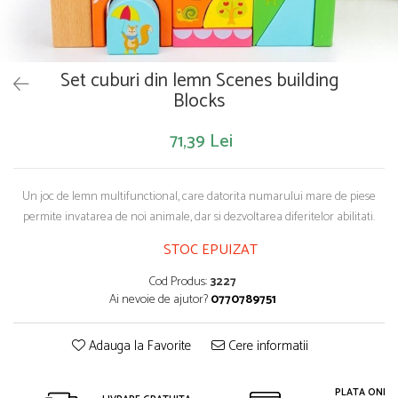
Saltelute de activitati
Masinute
Tablite educative
Papusi si accesorii
Trenulete si masinute
Trotinete
Unelte si bancuri de lucru
Set cuburi din lemn Scenes building
Blocks
71,39 Lei
Un joc de lemn multifunctional, care datorita numarului mare de piese
permite invatarea de noi animale, dar si dezvoltarea diferitelor abilitati.
STOC EPUIZAT
Cod Produs:
3227
Ai nevoie de ajutor?
0770789751
Adauga la Favorite
Cere informatii
PLATA ONLIN