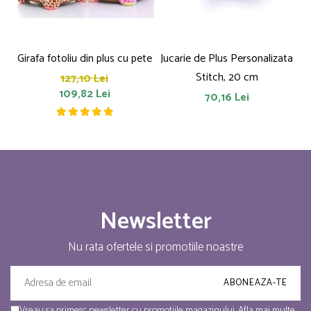
Girafa fotoliu din plus cu pete
Jucarie de Plus Personalizata
P
Stitch, 20 cm
127,10 Lei
109,82 Lei
70,16 Lei
Newsletter
Nu rata ofertele si promotiile noastre
Vreau sa primesc newsletter cu promotiile magazinului. Afla mai multe