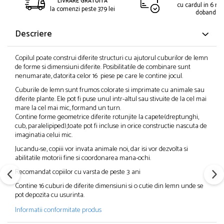
LIVRARE GRATUITA
cu cardul in 6 rat
la comenzi peste 379 lei
dobanda
Descriere
Copilul poate construi diferite structuri cu ajutorul cuburilor de lemn
de forme si dimensiuni diferite. Posibilitatile de combinare sunt
nenumarate, datorita celor 16 piese pe care le contine jocul.
Cuburile de lemn sunt frumos colorate si imprimate cu animale sau
diferite plante. Ele pot fi puse unul intr-altul sau stivuite de la cel mai
mare la cel mai mic, formand un turn.
Contine forme geometrice diferite rotunjite la capete(dreptunghi,
cub, paralelipiped),toate pot fi incluse in orice constructie nascuta de
imaginatia celui mic.
Jucandu-se, copiii vor invata animale noi, dar isi vor dezvolta si
abilitatile motorii fine si coordonarea mana-ochi.
Recomandat copiilor cu varsta de peste 3 ani
Contine 16 cuburi de diferite dimensiuni si o cutie din lemn unde se
pot depozita cu usurinta.
Informatii conformitate produs