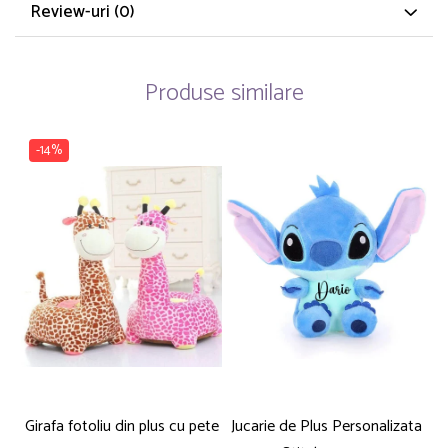
Review-uri
(0)
Produse similare
-14%
Girafa fotoliu din plus cu pete
Jucarie de Plus Personalizata
P