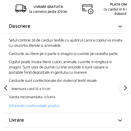
PLATA ONLIN
LIVRARE GRATUITA
cu cardul in 6 rat
la comenzi peste 379 lei
dobanda
Descriere
Setul contine 26 de carduri textile cu ajutorul carora copilul va invata
cu usurinta literele si animalele.
Cardurile a
u litere pe o parte si imagini si cuvinte pe cealalta parte.
Copilul
poate invata litere, culori, animale, cuvinte in engleza si
imagini. Sunt usor de purtat cu tine oriunde si sunt usoare si
portabile fiind depozitate in gentuta cu manere .
Cardurile sunt confectionate din material textil moale .
Dimeniuni card 12 x 11 cm
Varsta recomandata 0 luni+
Informatii conformitate produs
Livrare