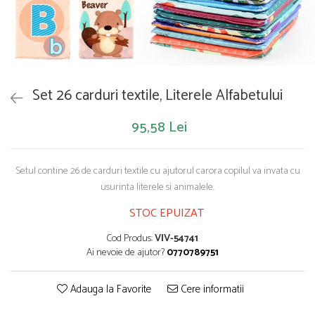
Saltelute de activitati
Masinute
Tablite educative
Papusi si accesorii
Trenulete si masinute
Trotinete
Unelte si bancuri de lucru
Set 26 carduri textile, Literele Alfabetului
95,58 Lei
Setul contine 26 de carduri textile cu ajutorul carora copilul va invata cu
usurinta literele si animalele.
STOC EPUIZAT
Cod Produs:
VIV-54741
Ai nevoie de ajutor?
0770789751
Adauga la Favorite
Cere informatii