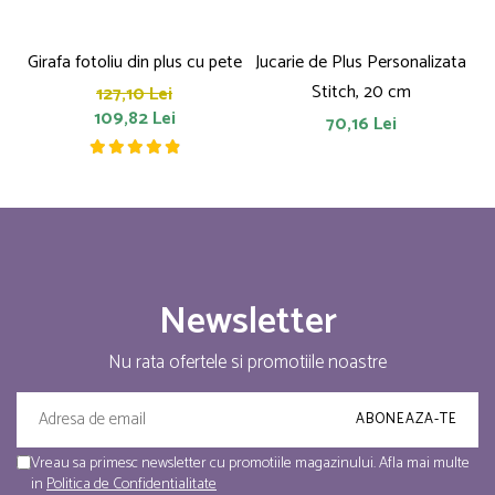
Girafa fotoliu din plus cu pete
Jucarie de Plus Personalizata
P
Stitch, 20 cm
127,10 Lei
109,82 Lei
70,16 Lei
Newsletter
Nu rata ofertele si promotiile noastre
Vreau sa primesc newsletter cu promotiile magazinului. Afla mai multe
in
Politica de Confidentialitate