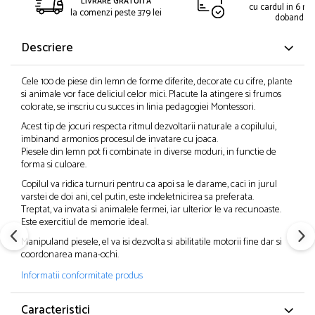
LIVRARE GRATUITA
cu cardul in 6 rat
la comenzi peste 379 lei
dobanda
Descriere
Cele 100 de piese din lemn de forme diferite, decorate cu cifre, plante
si animale vor face deliciul celor mici. Placute la atingere si frumos
colorate, se inscriu cu succes in linia pedagogiei Montessori.
Acest tip de jocuri respecta ritmul dezvoltarii naturale a copilului,
imbinand armonios procesul de invatare cu joaca.
Piesele din lemn pot fi combinate in diverse moduri, in functie de
forma si culoare.
Copilul va ridica turnuri pentru ca apoi sa le darame, caci in jurul
varstei de doi ani, cel putin, este indeletnicirea sa preferata.
Treptat, va invata si animalele fermei, iar ulterior le va recunoaste.
Este exercitiul de memorie ideal.
Manipuland piesele, el va isi dezvolta si abilitatile motorii fine dar si
coordonarea mana-ochi.
Informatii conformitate produs
Caracteristici