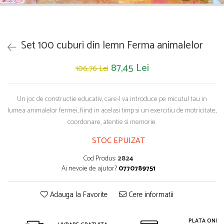
Saltelute de activitati
Masinute
Tablite educative
Papusi si accesorii
Trenulete si masinute
Trotinete
Unelte si bancuri de lucru
Set 100 cuburi din lemn Ferma animalelor
87,45 Lei
106,76 Lei
Un joc de constructie educativ, care-l va introduce pe micutul tau in
lumea animalelor fermei, fiind in acelasi timp si un exercitiu de motricitate,
coordonare, atentie si memorie.
STOC EPUIZAT
Cod Produs:
2824
Ai nevoie de ajutor?
0770789751
Adauga la Favorite
Cere informatii
PLATA ONLIN