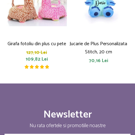
Girafa fotoliu din plus cu pete
Jucarie de Plus Personalizata
P
Stitch, 20 cm
127,10 Lei
109,82 Lei
70,16 Lei
Newsletter
Nu rata ofertele si promotiile noastre