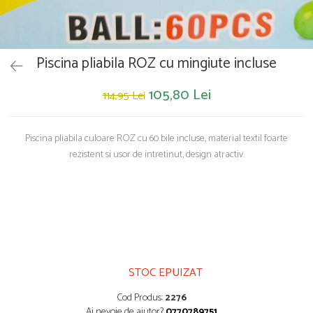
Saltelute de activitati
Masinute
Tablite educative
Papusi si accesorii
Trenulete si masinute
Trotinete
Unelte si bancuri de lucru
Piscina pliabila ROZ cu mingiute incluse
105,80 Lei
114,95 Lei
Piscina pliabila culoare ROZ cu 60 bile incluse, material textil foarte
rezistent si usor de intretinut, design atractiv.
STOC EPUIZAT
Cod Produs:
2276
Ai nevoie de ajutor?
0770789751