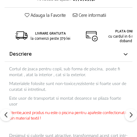
Adauga la Favorite
Cere informatii
PLATA ONLIN
LIVRARE GRATUITA
cu cardul in 6 rat
la comenzi peste 379 lei
dobanda
Descriere
Cortul de joaca pentru copii, sub forma de piscina, poate fi
montat , atat la interior , cat si la exterior.
Materialele folosite sunt non-toxice,rezistente si foarte usor de
curatat si intretinut.
Este usor de transportat si montat deoarece se pliaza foarte
usor
Atentie,acest produs nu este o piscina pentru apa!este confectionata
din material textil !
Designul si culorile sunt atractive, transformand acest cort intr-