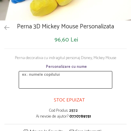
Saltelute de activitati
Masinute
Tablite educative
Papusi si accesorii
Trenulete si masinute
Trotinete
Unelte si bancuri de lucru
Perna 3D Mickey Mouse Personalizata
96,60 Lei
Perna decorativa cu indragitul personaj Disney, Mickey Mouse
Personalizare cu nume
STOC EPUIZAT
Cod Produs:
2572
Ai nevoie de ajutor?
0770789751