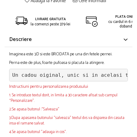
Adauga la Favorite
Cere informatii
PLATA ONLIN
LIVRARE GRATUITA
cu cardul in 6 rat
la comenzi peste 379 lei
dobanda
Descriere
Imaginea este 3D si este BRODATA pe una din fetele pernei.
Perna este de plus, foarte pufoasa si placuta la atingere.
Un cadou oiginal, unic si in acelasi tim
Instructiuni pentru personalizarea produsului
1. Se introduce textul dorit, in limita a 30 caractere afisat sub campul
“Personalizare”.
2.Se apasa butonul :"Salveaza"
3.Dupa apasarea butonului "salveaza" textul dvs va disparea din casuta
insa el ramane salvat.
4.Se apasa butonul "adauga in cos".