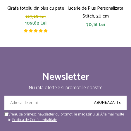
Girafa fotoliu din plus cu pete
Jucarie de Plus Personalizata
P
Stitch, 20 cm
127,10 Lei
109,82 Lei
70,16 Lei
Newsletter
Nu rata ofertele si promotiile noastre
Vreau sa primesc newsletter cu promotiile magazinului. Afla mai multe
in
Politica de Confidentialitate