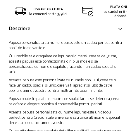
PLATA ONLIN
LIVRARE GRATUITA
cu cardul in 6 rat
la comenzi peste 379 lei
dobanda
Descriere
Papusa personalizata cu nume Iepuras este un cadou perfect pentru
copiii de toate varstele.
Cu urechile sale dragalase de iepuras si dimensiunea sa de 50 cm,
aceasta papusa este confectionata din plus moale si se
personalizeaza cu numele copilului, facandu-l un cadou special si
unic.
Aceasta papusa este personalizata cu numele copilului, ceea ce o
face un cadou special si unic, care va fi apreciat si iubit de catre
copilul dumneavoastra pentru multi ani de acum inainte.
Papusa poate fi spalata in masina de spalat fara a se deteriora, ceea
ce o face o alegere practica si convenabila pentru parinti.
Aceasta papusa personalizata cu nume Iepuras este un cadou
perfect pentru Craciun, zile aniversare sau orice alt moment special
din viata copilului dumneavoastra.