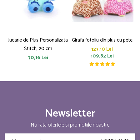
Jucarie de Plus Personalizata
Girafa fotoliu din plus cu pete
P
Stitch, 20 cm
127,10 Lei
109,82 Lei
70,16 Lei
Newsletter
Nu rata ofertele si promotiile noastre