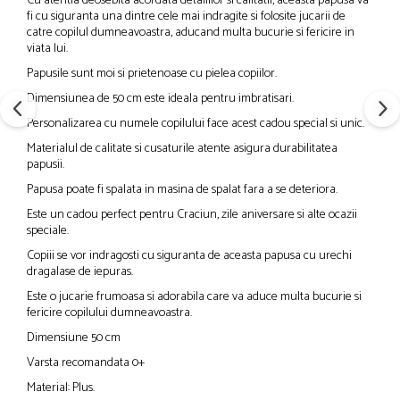
Cu atentia deosebita acordata detaliilor si calitatii, aceasta papusa va
fi cu siguranta una dintre cele mai indragite si folosite jucarii de
catre copilul dumneavoastra, aducand multa bucurie si fericire in
viata lui.
Papusile sunt moi si prietenoase cu pielea copiilor.
Dimensiunea de 50 cm este ideala pentru imbratisari.
Personalizarea cu numele copilului face acest cadou special si unic.
Materialul de calitate si cusaturile atente asigura durabilitatea
papusii.
Papusa poate fi spalata in masina de spalat fara a se deteriora.
Este un cadou perfect pentru Craciun, zile aniversare si alte ocazii
speciale.
Copiii se vor indragosti cu siguranta de aceasta papusa cu urechi
dragalase de iepuras.
Este o jucarie frumoasa si adorabila care va aduce multa bucurie si
fericire copilului dumneavoastra.
Dimensiune 50 cm
Varsta recomandata 0+
Material: Plus.