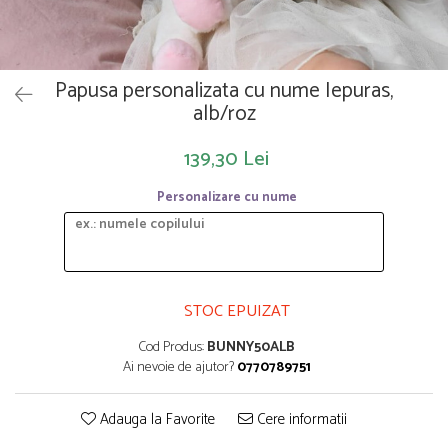
Saltelute de activitati
Masinute
Tablite educative
Papusi si accesorii
Trenulete si masinute
Trotinete
Unelte si bancuri de lucru
Papusa personalizata cu nume Iepuras,
alb/roz
139,30 Lei
Personalizare cu nume
STOC EPUIZAT
Cod Produs:
BUNNY50ALB
Ai nevoie de ajutor?
0770789751
Adauga la Favorite
Cere informatii