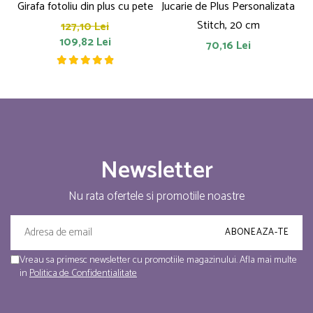
Girafa fotoliu din plus cu pete
Jucarie de Plus Personalizata
P
Stitch, 20 cm
127,10 Lei
109,82 Lei
70,16 Lei
Newsletter
Nu rata ofertele si promotiile noastre
Vreau sa primesc newsletter cu promotiile magazinului. Afla mai multe
in
Politica de Confidentialitate