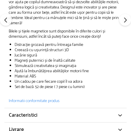
vor ajuta pe copilul dumneavoastră să-și dezvolte abilitățile motorii,
gândirea logică și creativitatea. Designul este inovator și are piese
care au forma unor bețe, astfel încât este ușor pentru copii să le
combine. Ideal pentru ca mânuțele mici să le țină și să le miște prin
cameră!
Bilele și tijele magnetice sunt disponibile în diferite culori și
dimensiuni, astfel încât să puteți face orice creație doriți!
Distracție grozavă pentru întreaga familie
Creează cu ușurință structuri 3D
Jucărie sigură
Magneți puternici și de înaltă calitate
Stimulează creativitatea și imaginația
Ajută la îmbunătățirea abilităților motorii fine
Material: ABS
Un cadou pe care fiecare copil îl va adora
Set de bază: 52 de piese ( 7 piese cu lumini)
Informatii conformitate produs
Caracteristici
Livrare