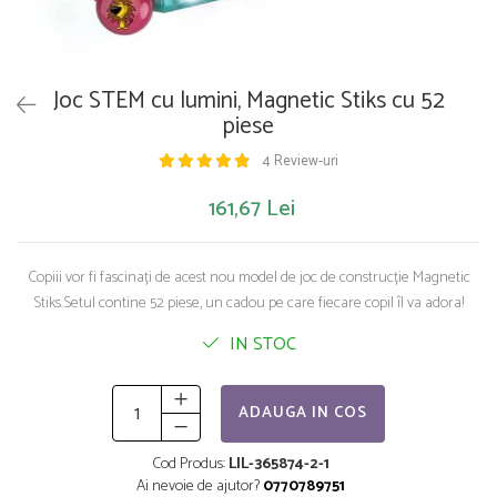
Saltelute de activitati
Masinute
Tablite educative
Papusi si accesorii
Trenulete si masinute
Trotinete
Unelte si bancuri de lucru
Joc STEM cu lumini, Magnetic Stiks cu 52
piese
4 Review-uri
161,67 Lei
Copiii vor fi fascinați de acest nou model de joc de construcție Magnetic
Stiks.Setul contine 52 piese, un cadou pe care fiecare copil îl va adora!
IN STOC
ADAUGA IN COS
Cod Produs:
LIL-365874-2-1
Ai nevoie de ajutor?
0770789751