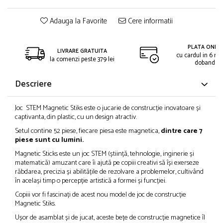
Adauga la Favorite
Cere informatii
PLATA ONLIN
LIVRARE GRATUITA
cu cardul in 6 rat
la comenzi peste 379 lei
dobanda
Descriere
Joc STEM Magnetic Stiks este o jucarie de construcție inovatoare și
captivanta, din plastic, cu un design atractiv.
Setul contine 52 piese, fiecare piesa este magnetica,
dintre care 7
piese sunt cu lumini.
Magnetic Sticks este un joc STEM (știință, tehnologie, inginerie și
matematică) amuzant care îi ajută pe copiii creativi să își exerseze
răbdarea, precizia și abilitățile de rezolvare a problemelor, cultivând
în același timp o percepție artistică a formei și funcției.
Copiii vor fi fascinați de acest nou model de joc de construcție
Magnetic Stiks.
Ușor de asamblat și de jucat, aceste bețe de construcție magnetice îl