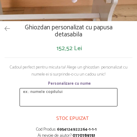
Saltelute de activitati
Masinute
Tablite educative
Papusi si accesorii
Trenulete si masinute
Trotinete
Unelte si bancuri de lucru
Ghiozdan personalizat cu papusa
detasabila
152,52 Lei
Cadoul perfect pentru micuta ta! Alege un ghiozdan personalizat cu
numele ei si surprinde-o cu un cadou unic!
Personalizare cu nume
STOC EPUIZAT
Cod Produs:
6954124922264-1-1-1
Ai nevoie de ajutor?
0770789751