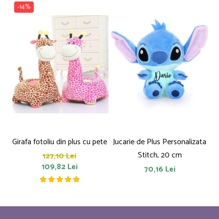
-14%
Girafa fotoliu din plus cu pete
Jucarie de Plus Personalizata
P
Stitch, 20 cm
127,10 Lei
109,82 Lei
70,16 Lei