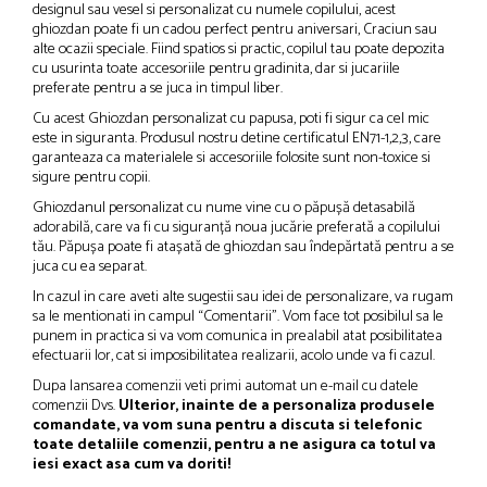
designul sau vesel si personalizat cu numele copilului, acest
ghiozdan poate fi un cadou perfect pentru aniversari, Craciun sau
alte ocazii speciale. Fiind spatios si practic, copilul tau poate depozita
cu usurinta toate accesoriile pentru gradinita, dar si jucariile
preferate pentru a se juca in timpul liber.
Cu acest Ghiozdan personalizat cu papusa, poti fi sigur ca cel mic
este in siguranta. Produsul nostru detine certificatul EN71-1,2,3, care
garanteaza ca materialele si accesoriile folosite sunt non-toxice si
sigure pentru copii.
Ghiozdanul personalizat cu nume vine cu o păpușă detasabilă
adorabilă, care va fi cu siguranță noua jucărie preferată a copilului
tău. Păpușa poate fi atașată de ghiozdan sau îndepărtată pentru a se
juca cu ea separat.
In cazul in care aveti alte sugestii sau idei de personalizare, va rugam
sa le mentionati in campul “Comentarii”. Vom face tot posibilul sa le
punem in practica si va vom comunica in prealabil atat posibilitatea
efectuarii lor, cat si imposibilitatea realizarii, acolo unde va fi cazul.
Dupa lansarea comenzii veti primi automat un e-mail cu datele
comenzii Dvs.
Ulterior, inainte de a personaliza produsele
comandate, va vom suna pentru a discuta si telefonic
toate detaliile comenzii, pentru a ne asigura ca totul va
iesi exact asa cum va doriti!