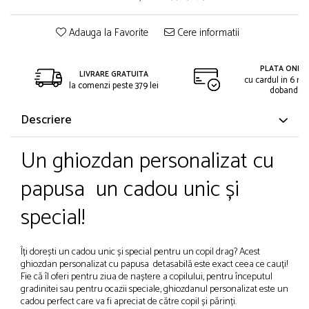
Adauga la Favorite
Cere informatii
PLATA ONLIN
LIVRARE GRATUITA
cu cardul in 6 rat
la comenzi peste 379 lei
dobanda
Descriere
Un ghiozdan personalizat cu
papusa un cadou unic și
special!
Îți dorești un cadou unic și special pentru un copil drag? Acest
ghiozdan personalizat cu papusa detasabilă este exact ceea ce cauți!
Fie că îl oferi pentru ziua de naștere a copilului, pentru începutul
gradinitei sau pentru ocazii speciale, ghiozdanul personalizat este un
cadou perfect care va fi apreciat de către copil și părinți.