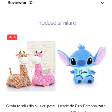
Review-uri
(0)
Produse similare
-14%
Girafa fotoliu din plus cu pete
Jucarie de Plus Personalizata
P