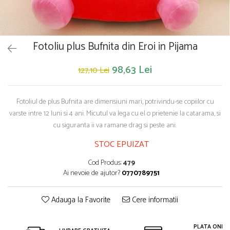
Saltelute de activitati
Masinute
Tablite educative
Papusi si accesorii
Trenulete si masinute
Trotinete
Unelte si bancuri de lucru
Fotoliu plus Bufnita din Eroi in Pijama
98,63 Lei
127,10 Lei
Fotoliul de plus Bufnita are dimensiuni mari, potrivindu-se copiilor cu
varste intre 12 luni si 4 ani. Micutul va lega cu el o prietenie la catarama, si
cu siguranta ii va ramane drag si peste ani.
STOC EPUIZAT
Cod Produs:
479
Ai nevoie de ajutor?
0770789751
Adauga la Favorite
Cere informatii
PLATA ONLIN