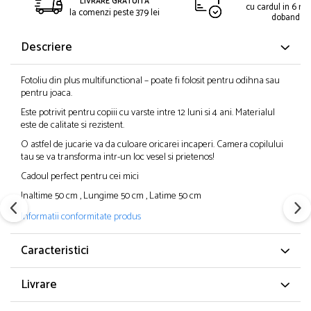
LIVRARE GRATUITA
cu cardul in 6 rat
la comenzi peste 379 lei
dobanda
Descriere
Fotoliu din plus multifunctional – poate fi folosit pentru odihna sau
pentru joaca.
Este potrivit pentru copiii cu varste intre 12 luni si 4 ani. Materialul
este de calitate si rezistent.
O astfel de jucarie va da culoare oricarei incaperi. Camera copilului
tau se va transforma intr-un loc vesel si prietenos!
Cadoul perfect pentru cei mici
Inaltime 50 cm , Lungime 50 cm , Latime 50 cm
Informatii conformitate produs
Caracteristici
Livrare