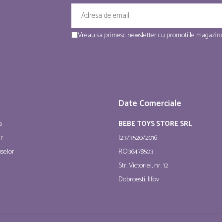
Vreau sa primesc newsletter cu promotiile magazinu
Date Comerciale
a
BEBE TOYS STORE SRL
ur
J23/3520/2016
selor
RO36478503
Str. Victoriei, nr. 12
Dobroesti, Ilfov