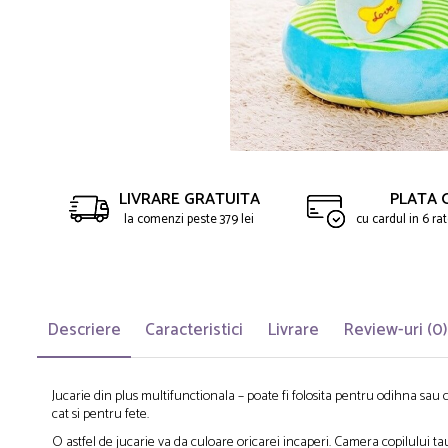
Saltelute de activitati
Masinute
Tablite educative
Papusi si accesorii
Trenulete si masinute
Trotinete
Unelte si bancuri de lucru
LIVRARE GRATUITA
PLATA 
la comenzi peste 379 lei
cu cardul in 6 r
Descriere
Caracteristici
Livrare
Review-uri
(0)
Jucarie din plus multifunctionala – poate fi folosita pentru odihna sau ca j
cat si pentru fete.
O astfel de jucarie va da culoare oricarei incaperi. Camera copilului tau