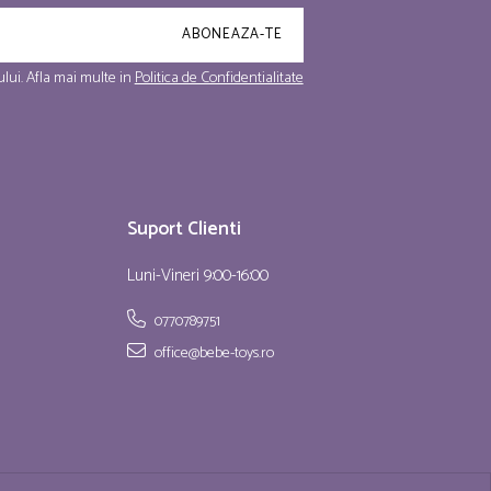
lui. Afla mai multe in
Politica de Confidentialitate
Suport Clienti
Luni-Vineri 9:00-16:00
0770789751
office@bebe-toys.ro