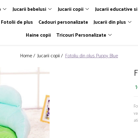
e
Jucarii bebelusi
Jucarii copii
Jucarii educative si
Fotolii de plus
Cadouri personalizate
Jucarii din plus
Haine copii
Tricouri Personalizate
Home /
Jucarii copii /
Fotoliu din plus Puppy Blue
F
1
Fo
va
at