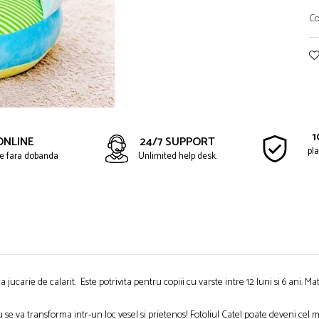
Co
1
ONLINE
24/7 SUPPORT
pla
ate fara dobanda
Unlimited help desk.
ucarie de calarit. Este potrivita pentru copiii cu varste intre 12 luni si 6 ani. Mater
 se va transforma intr-un loc vesel si prietenos! Fotoliul Catel poate deveni cel m