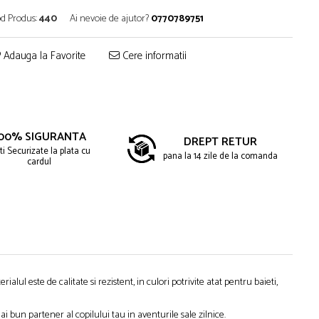
d Produs:
440
Ai nevoie de ajutor?
0770789751
Adauga la Favorite
Cere informatii
00% SIGURANTA
DREPT RETUR
ti Securizate la plata cu
pana la 14 zile de la comanda
cardul
ialul este de calitate si rezistent, in culori potrivite atat pentru baieti,
ai bun partener al copilului tau in aventurile sale zilnice.