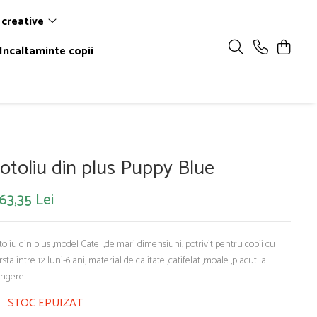
 creative
Incaltaminte copii
otoliu din plus Puppy Blue
63,35 Lei
toliu din plus ,model Catel ,de mari dimensiuni, potrivit pentru copii cu
rsta intre 12 luni-6 ani, material de calitate ,catifelat ,moale ,placut la
ingere.
STOC EPUIZAT