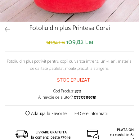
Saltelute de activitati
Masinute
Tablite educative
Papusi si accesorii
Trenulete si masinute
Trotinete
Unelte si bancuri de lucru
Fotoliu din plus Printesa Corai
109,82 Lei
141,34 Lei
Fotoliu din plus potrivit pentru copii cu varsta intre 12 luni-4 ani, material
de calitate ,catifelat ,moale ,placut la atingere.
STOC EPUIZAT
Cod Produs:
372
Ai nevoie de ajutor?
0770789751
Adauga la Favorite
Cere informatii
PLATA ONLIN
LIVRARE GRATUITA
cu cardul in 6 rat
la comenzi peste 379 lei