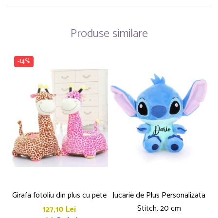
Produse similare
-14%
Girafa fotoliu din plus cu pete
Jucarie de Plus Personalizata
P
Stitch, 20 cm
127,10 Lei