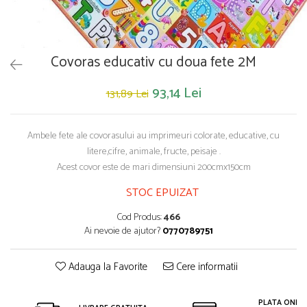
Saltelute de activitati
Masinute
Tablite educative
Papusi si accesorii
Trenulete si masinute
Trotinete
Unelte si bancuri de lucru
Covoras educativ cu doua fete 2M
93,14 Lei
131,89 Lei
Ambele fete ale covorasului au imprimeuri colorate, educative, cu
litere,cifre, animale, fructe, peisaje .
Acest covor este de mari dimensiuni 200cmx150cm
STOC EPUIZAT
Cod Produs:
466
Ai nevoie de ajutor?
0770789751
Adauga la Favorite
Cere informatii
PLATA ONLIN