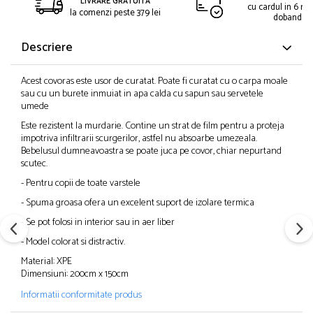
LIVRARE GRATUITA
cu cardul in 6 rat
la comenzi peste 379 lei
dobanda
Descriere
Acest covoras este usor de curatat. Poate fi curatat cu o carpa moale
sau cu un burete inmuiat in apa calda cu sapun sau servetele
umede
Este rezistent la murdarie. Contine un strat de film pentru a proteja
impotriva infiltrarii scurgerilor, astfel nu absoarbe umezeala.
Bebelusul dumneavoastra se poate juca pe covor, chiar nepurtand
scutec.
- Pentru copii de toate varstele
- Spuma groasa ofera un excelent suport de izolare termica
- Se pot folosi in interior sau in aer liber
- Model colorat si distractiv.
Material: XPE
Dimensiuni: 200cm x 150cm
Informatii conformitate produs