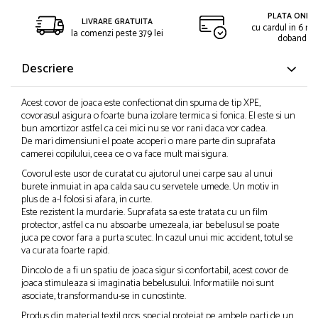
PLATA ONLIN
LIVRARE GRATUITA
cu cardul in 6 rat
la comenzi peste 379 lei
dobanda
Descriere
Acest covor de joaca este confectionat din spuma de tip XPE,
covorasul asigura o foarte buna izolare termica si fonica. El este si un
bun amortizor astfel ca cei mici nu se vor rani daca vor cadea.
De mari dimensiuni el poate acoperi o mare parte din suprafata
camerei copilului, ceea ce o va face mult mai sigura.
Covorul este usor de curatat cu ajutorul unei carpe sau al unui
burete inmuiat in apa calda sau cu servetele umede. Un motiv in
plus de a-l folosi si afara, in curte.
Este rezistent la murdarie. Suprafata sa este tratata cu un film
protector, astfel ca nu absoarbe umezeala, iar bebelusul se poate
juca pe covor fara a purta scutec. In cazul unui mic accident, totul se
va curata foarte rapid.
Dincolo de a fi un spatiu de joaca sigur si confortabil, acest covor de
joaca stimuleaza si imaginatia bebelusului. Informatiile noi sunt
asociate, transformandu-se in cunostinte.
Produs din material textil gros, special protejat pe ambele parti de un