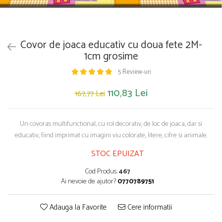
Saltelute de activitati
Masinute
Tablite educative
Papusi si accesorii
Trenulete si masinute
Trotinete
Unelte si bancuri de lucru
Covor de joaca educativ cu doua fete 2M-
1cm grosime
5 Review-uri
110,83 Lei
167,77 Lei
Un covoras multifunctional, cu rol decorativ, de loc de joaca, dar si
educativ, fiind imprimat cu imagini viu colorate, litere, cifre si animale.
STOC EPUIZAT
Cod Produs:
467
Ai nevoie de ajutor?
0770789751
Adauga la Favorite
Cere informatii