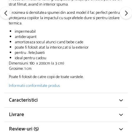
strat filmat, avand in interior spuma.
Grosimea si densitatea spumei din acest model il fac perfect pentru
protejarea copiilor la impactul cu suprafetele dure si pentru izolare
termica.
impermeabil
antiderapant
amortizeaza socul atunci cand bebe cade
poate fi folosit atat la interior,cat si la exterior
pentru : fete,baieti
ideal pentru cadou
Dimensiuni: 180 x 200cm (± 3 cm)
Grosime: 1 cm
Poate fi folosit de catre copii de toate varstele.
Informatii conformitate produs
Caracteristici
Livrare
Review-uri
(5)