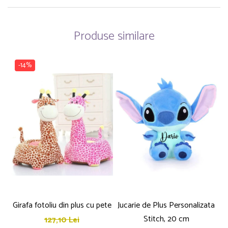
Produse similare
-14%
Girafa fotoliu din plus cu pete
Jucarie de Plus Personalizata
P
Stitch, 20 cm
127,10 Lei