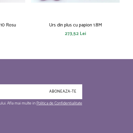
010 Rosu
Urs din plus cu papion 1.8M
273,52 Lei
lui. Afla mai multe in
Politica de Confidentialitate