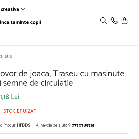
 creative
Incaltaminte copii
ulatie
ovor de joaca, Traseu cu masinute
i semne de circulatie
1,18 Lei
STOC EPUIZAT
d Produs:
HFBDS
Ai nevoie de ajutor?
0770789751