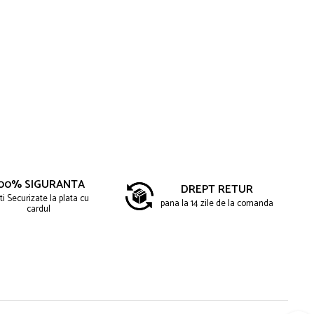
00% SIGURANTA
DREPT RETUR
ti Securizate la plata cu
pana la 14 zile de la comanda
cardul