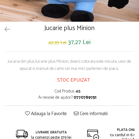
Saltelute de activitati
Masinute
Tablite educative
Papusi si accesorii
Trenulete si masinute
Trotinete
Unelte si bancuri de lucru
Jucarie plus Minion
37,27 Lei
42,35 Lei
Jucaria din plus Jucarie plus Minion, divers colorata este micuta, usor de
apucat si manuit de catre cei mai mici parteneri de joaca.
STOC EPUIZAT
Cod Produs:
45
Ai nevoie de ajutor?
0770789751
Adauga la Favorite
Cere informatii
PLATA ONLIN
LIVRARE GRATUITA
cu cardul in 6 rat
la comenzi peste 379 lei