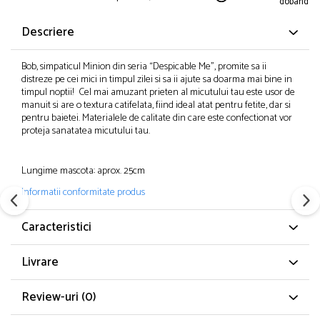
dobanda
Descriere
Bob, simpaticul Minion din seria “Despicable Me”, promite sa ii
distreze pe cei mici in timpul zilei si sa ii ajute sa doarma mai bine in
timpul noptii! Cel mai amuzant prieten al micutului tau este usor de
manuit si are o textura catifelata, fiind ideal atat pentru fetite, dar si
pentru baietei. Materialele de calitate din care este confectionat vor
proteja sanatatea micutului tau.
Lungime mascota: aprox. 25cm
Informatii conformitate produs
Caracteristici
Livrare
Review-uri
(0)