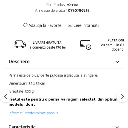
Cod Produs:
70-roz
Ai nevoie de ajutor?
0770789751
Adauga la Favorite
Cere informatii
PLATA ONLIN
LIVRARE GRATUITA
cu cardul in 6 rat
la comenzi peste 379 lei
dobanda
Descriere
Perna este de plus, foarte pufoasa si placuta la atingere.
Dimensiuni: 35 x 35 cm
Greutate: 300 gr
Pretul este pentru o perna, va rugam selectati din optiuni
modelul dorit
Informatii conformitate produs
Caracteristici