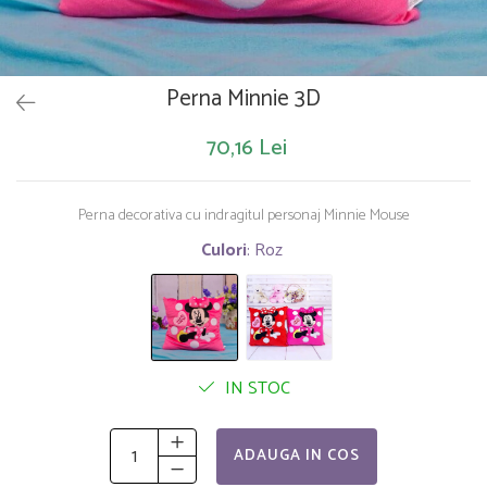
Saltelute de activitati
Masinute
Tablite educative
Papusi si accesorii
Trenulete si masinute
Trotinete
Unelte si bancuri de lucru
Perna Minnie 3D
70,16 Lei
Perna decorativa cu indragitul personaj Minnie Mouse
Culori
: Roz
IN STOC
ADAUGA IN COS