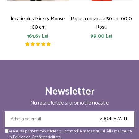
Jucarie plus Mickey Mouse
Papusa muzicala 50 cm 0010
F
100 cm
Rosu
161,67 Lei
99,00 Lei
Newsletter
Nu rata ofertele si promotiile noastre
Vreau sa primesc newsletter cu promotiile magazinului. Afla mai multe
in
Politica de Confidentialitate