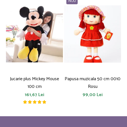
NOU
Jucarie plus Mickey Mouse
Papusa muzicala 50 cm 0010
F
100 cm
Rosu
161,67 Lei
99,00 Lei