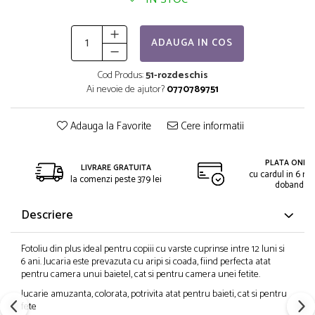
ADAUGA IN COS
Cod Produs:
51-rozdeschis
Ai nevoie de ajutor?
0770789751
Adauga la Favorite
Cere informatii
PLATA ONLIN
LIVRARE GRATUITA
cu cardul in 6 rat
la comenzi peste 379 lei
dobanda
Descriere
Fotoliu din plus ideal pentru copiii cu varste cuprinse intre 12 luni si
6 ani. Jucaria este prevazuta cu aripi si coada, fiind perfecta atat
pentru camera unui baietel, cat si pentru camera unei fetite.
Jucarie amuzanta, colorata, potrivita atat pentru baieti, cat si pentru
fete