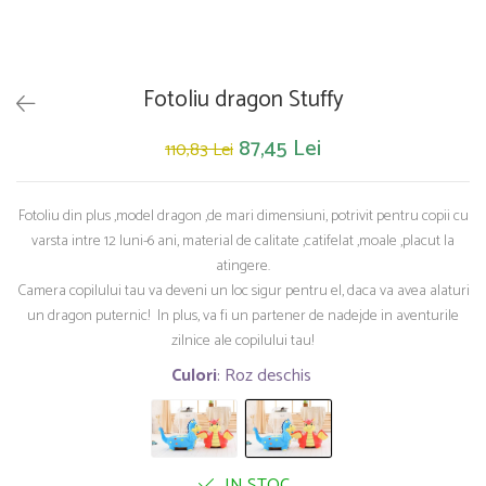
Saltelute de activitati
Masinute
Tablite educative
Papusi si accesorii
Trenulete si masinute
Trotinete
Unelte si bancuri de lucru
Fotoliu dragon Stuffy
87,45 Lei
110,83 Lei
Fotoliu din plus ,model dragon ,de mari dimensiuni, potrivit pentru copii cu
varsta intre 12 luni-6 ani, material de calitate ,catifelat ,moale ,placut la
atingere.
Camera copilului tau va deveni un loc sigur pentru el, daca va avea alaturi
un dragon puternic! In plus, va fi un partener de nadejde in aventurile
zilnice ale copilului tau!
Culori
: Roz deschis
IN STOC