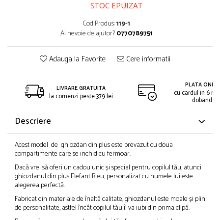
STOC EPUIZAT
Cod Produs:
119-1
Ai nevoie de ajutor?
0770789751
Adauga la Favorite
Cere informatii
PLATA ONLIN
LIVRARE GRATUITA
cu cardul in 6 rat
la comenzi peste 379 lei
dobanda
Descriere
Acest model de ghiozdan din plus este prevazut cu doua
compartimente care se inchid cu fermoar.
Dacă vrei să oferi un cadou unic și special pentru copilul tău, atunci
ghiozdanul din plus Elefant Bleu, personalizat cu numele lui este
alegerea perfectă.
Fabricat din materiale de înaltă calitate, ghiozdanul este moale și plin
de personalitate, astfel încât copilul tău îl va iubi din prima clipă.