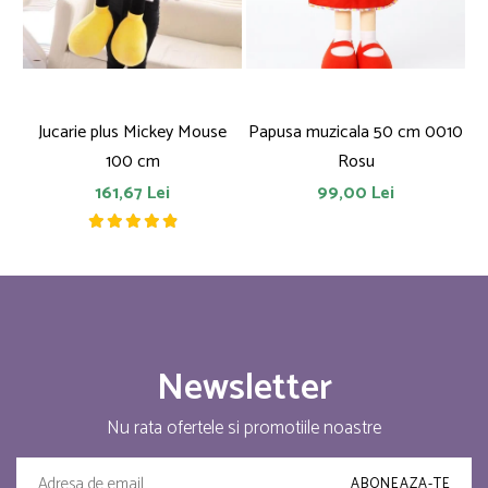
Jucarie plus Mickey Mouse
Papusa muzicala 50 cm 0010
F
100 cm
Rosu
161,67 Lei
99,00 Lei
Newsletter
Nu rata ofertele si promotiile noastre