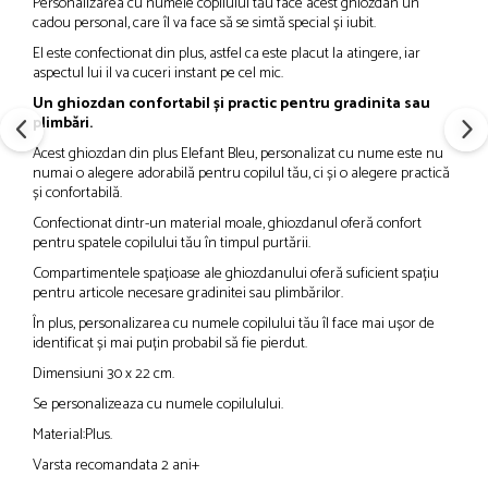
Personalizarea cu numele copilului tău face acest ghiozdan un
cadou personal, care îl va face să se simtă special și iubit.
El este confectionat din plus, astfel ca este placut la atingere, iar
aspectul lui il va cuceri instant pe cel mic.
Un ghiozdan confortabil și practic pentru gradinita sau
plimbări.
Acest ghiozdan din plus Elefant Bleu, personalizat cu nume este nu
numai o alegere adorabilă pentru copilul tău, ci și o alegere practică
și confortabilă.
Confectionat dintr-un material moale, ghiozdanul oferă confort
pentru spatele copilului tău în timpul purtării.
Compartimentele spațioase ale ghiozdanului oferă suficient spațiu
pentru articole necesare gradinitei sau plimbărilor.
În plus, personalizarea cu numele copilului tău îl face mai ușor de
identificat și mai puțin probabil să fie pierdut.
Dimensiuni 30 x 22 cm.
Se personalizeaza cu numele copilulului.
Material:Plus.
Varsta recomandata 2 ani+