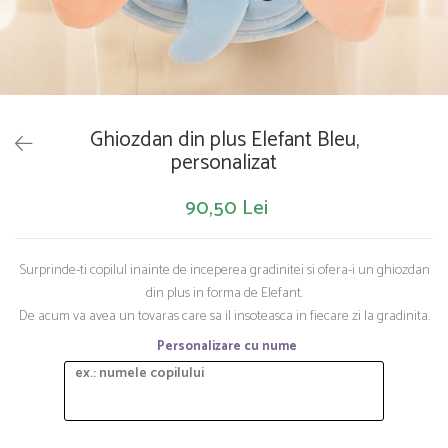
Saltelute de activitati
Masinute
Tablite educative
Papusi si accesorii
Trenulete si masinute
Trotinete
Unelte si bancuri de lucru
Ghiozdan din plus Elefant Bleu,
personalizat
90,50 Lei
Surprinde-ti copilul inainte de inceperea gradinitei si ofera-i un ghiozdan
din plus in forma de Elefant.
De acum va avea un tovaras care sa il insoteasca in fiecare zi la gradinita.
Personalizare cu nume