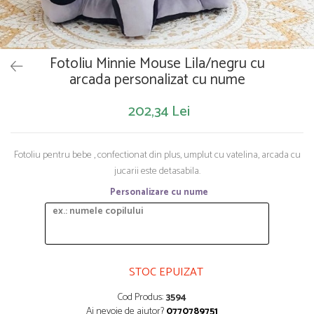
Saltelute de activitati
Masinute
Tablite educative
Papusi si accesorii
Trenulete si masinute
Trotinete
Unelte si bancuri de lucru
Fotoliu Minnie Mouse Lila/negru cu
arcada personalizat cu nume
202,34 Lei
Fotoliu pentru bebe , confectionat din plus, umplut cu vatelina, arcada cu
jucarii este detasabila.
Personalizare cu nume
STOC EPUIZAT
Cod Produs:
3594
Ai nevoie de ajutor?
0770789751