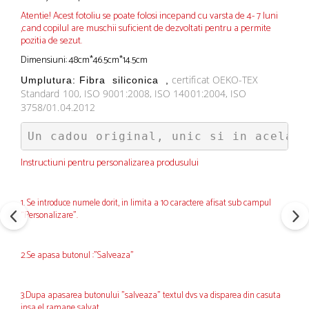
Atentie! Acest fotoliu se poate folosi incepand cu varsta de 4- 7 luni
,cand copilul are muschii suficient de dezvoltati pentru a permite
pozitia de sezut.
Dimensiuni: 48cm*46.5cm*14.5cm
certificat OEKO-TEX
Umplutura:
Fibra
siliconica
,
Standard 100, ISO 9001:2008, ISO 14001:2004, ISO
3758/01.04.2012
Un cadou original, unic si in acelasi
Instructiuni pentru personalizarea produsului
1. Se introduce numele dorit, in limita a 10 caractere afisat sub campul
“Personalizare”.
2.Se apasa butonul :"Salveaza"
3.Dupa apasarea butonului "salveaza" textul dvs va disparea din casuta
insa el ramane salvat.