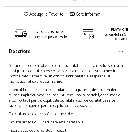
Adauga la Favorite
Cere informatii
PLATA ONLIN
LIVRARE GRATUITA
cu cardul in 6 rat
la comenzi peste 379 lei
dobanda
Descriere
Scaunelul poate fi folosit pe orice suprafata plana, la nivelul solului, si
ii asigura copilului o perspectiva vizuala mai ampla asupra mediului
inconjurator, ii permite un control imbunatatit al respiratiei si ii
faciliteaza refluxul dupa hranire.
Fabricat la cele mai inalte standarde de siguranta, dintr-un material
plusat,umplut cu vatelina , scaunul este usor si portabil, dar si moale
si confortabil pentru copil. Este durabil si usor de curatat, ceea ce il
face sigur si igienic pentru copilul dumneavoastra.
Fotoliul are o textura soft si foarte colorata.
Include arcada cu jucarii care este detasabila.
Incurajeaza copilul sa stea in sezut.