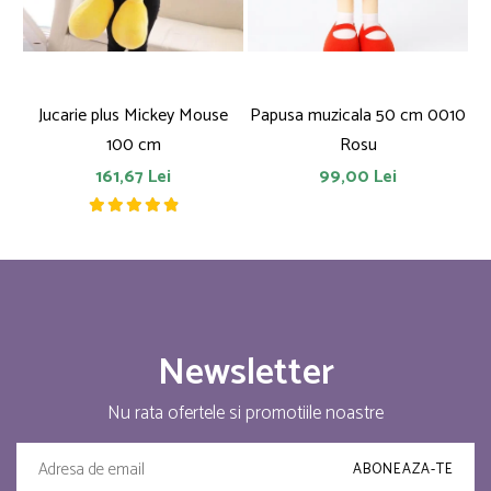
Jucarie plus Mickey Mouse
Papusa muzicala 50 cm 0010
F
100 cm
Rosu
161,67 Lei
99,00 Lei
Newsletter
Nu rata ofertele si promotiile noastre